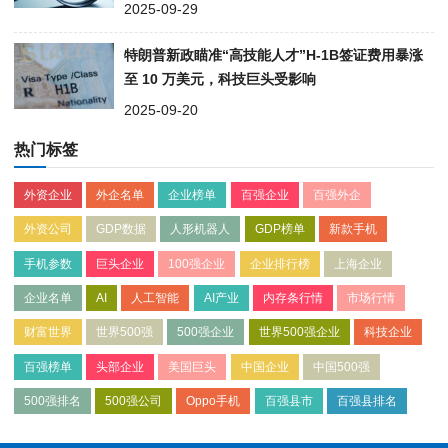
2025-09-29
特朗普新政瞄准“高技能人才”H-1B签证费用暴涨
至 10 万美元，科技巨头受影响
2025-09-20
热门标签
外资企业
外企名单
企业榜单
百强企业
百强外企
外资公司
GDP数据
人形机器人
GDP榜单
新款手机
手机参数
巨头企业
100强企业
企业排行榜
上海企业
企业名单
AI
人工智能
AI产业
内存条行情
市场行情
财富世界
世界500强
500强企业
世界500强企业
科技企业
百强榜单
头部企业
美国巨头
中国企业
中国500强
500强排名
500强公司
Oppo手机
百强县市
百强县排名