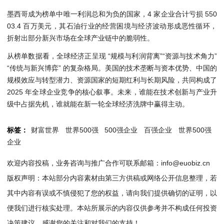
墨西哥成为榜单中唯一利润总和为负的国家，4 家企业合计亏损 550
03.4 百万美元，其石油行业的经营困境与经济波动形成恶性循环，
折射出部分新兴市场在全球产业链中的脆弱性。
从榜单数据看，全球经济正呈现 “规模与利润背离”“资源与技术角力”
“传统与新兴博弈” 的复杂格局。美国的技术垄断与资本优势、中国的
规模效应与转型潜力、资源国家的短期红利与长期风险，共同构成了
2025 年全球企业竞争的核心叙事。未来，谁能在技术创新与产业升
级中占据先机，谁就能在新一轮全球经济洗牌中赢得主动。
标签：
财富世界
世界500强
500强企业
百强企业
世界500强
企业
欢迎内容投稿，业务咨询与推广合作可联系邮箱：info@euobiz.cn
版权声明：本站部分内容素材由第三方供稿或网络公开信息整理，若
其中内容有误或不慎侵犯了您的权益，请向我们提供确切的证明，以
便我们进行核实处理。本站所展示的内容仅供参考并不构成任何投资
决策建议，感谢您的关注和对我们的支持！