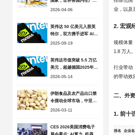
排除范围
国家，世界各国内生产总
值排名榜单与主要产业分
业，以及
2026-04-06
布
2. 宏
英伟达 50 亿美元入股英
特尔，双方携手进军 AI
市场
规模体量：
2025-09-19
1.8 万人
英伟达市值突破 5.5 万亿
美元，超越德国2025年G
行业带动：
DP，登顶全球企业之巅
的带动效应
2026-05-14
伊朗食品及农产品出口禁
二、外
令搅动全球市场，中亚与
中国新疆迎替代机遇​
2026-03-11
1. 前
CES 2026美国消费电子
排名
企业名
展会看点: AI算力, 机器