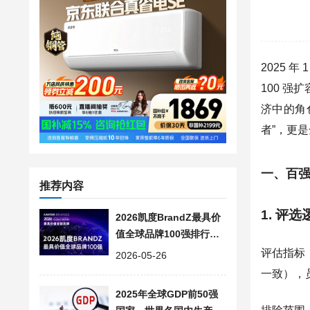
2025 
100 强
济中的角色
者”，更是
一、百
推荐内容
1. 评
2026凯度BrandZ最具价
值全球品牌100强排行榜
单, 世界知名企业名录
评估指标
2026-05-26
一致），员
2025年全球GDP前50强