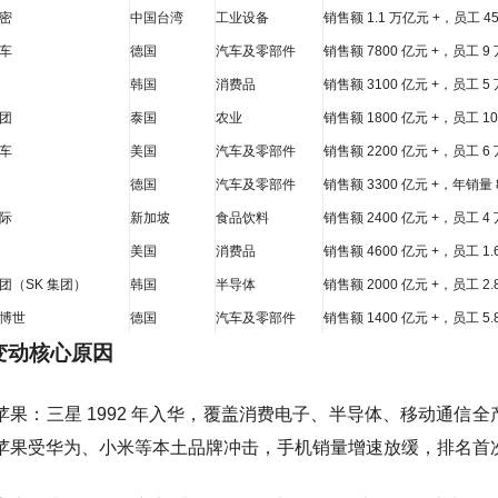
密
中国台湾
工业设备
销售额 1.1 万亿元 +，员工 4
车
德国
汽车及零部件
销售额 7800 亿元 +，员工 9
韩国
消费品
销售额 3100 亿元 +，员工 5
团
泰国
农业
销售额 1800 亿元 +，员工 1
车
美国
汽车及零部件
销售额 2200 亿元 +，员工
德国
汽车及零部件
销售额 3300 亿元 +，年销量 8
际
新加坡
食品饮料
销售额 2400 亿元 +，员工
美国
消费品
销售额 4600 亿元 +，员工 1
团（SK 集团）
韩国
半导体
销售额 2000 亿元 +，员工 2
博世
德国
汽车及零部件
销售额 1400 亿元 +，员工 5
部变动核心原因
果：三星 1992 年入华，覆盖消费电子、半导体、移动通信全产业链
苹果受华为、小米等本土品牌冲击，手机销量增速放缓，排名首