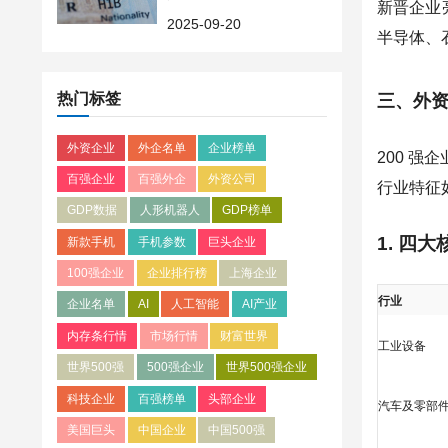
新晋企业
至 10 万美元，科技巨头
2025-09-20
半导体、
受影响
热门标签
三、外
外资企业
外企名单
企业榜单
200 强
百强企业
百强外企
外资公司
行业特征
GDP数据
人形机器人
GDP榜单
1. 四
新款手机
手机参数
巨头企业
100强企业
企业排行榜
上海企业
行业
企业名单
AI
人工智能
AI产业
内存条行情
市场行情
财富世界
工业设备
世界500强
500强企业
世界500强企业
科技企业
百强榜单
头部企业
汽车及零部
美国巨头
中国企业
中国500强