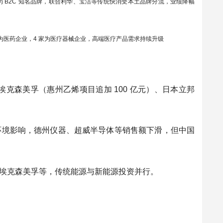
 为 B2C 知名品牌，联合利华、宝洁等传统快消受本土品牌分流，业绩降幅
家为医药企业，4 家为医疗器械企业，高端医疗产品需求持续升级
国埃克森美孚（惠州乙烯项目追加 100 亿元）、日本立邦
环境影响，德州仪器、超威半导体等销售额下滑，但中国
）、埃克森美孚等，传统能源与新能源投资并行。