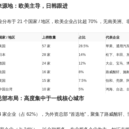
业来源地：欧美主导，日韩跟进
企业分布于 21 个国家 / 地区，欧美企业占比超 70% ，无南
国家 / 地区
上榜数量
占比
代表企业
美国
57 家
28.5%
苹果、通用汽
日本
28 家
14%
松下、丰田、
德国
24 家
12%
大众、宝马、
法国
16 家
8%
路威酩轩、施
英国
15 家
7.5%
怡和、壳牌、
中国台湾
10 家
5%
鸿海、台达、
国总部布局：高度集中于一线核心城市
4 家企业（占 62%），为外资总部 “首选地”，聚集了路威酩轩