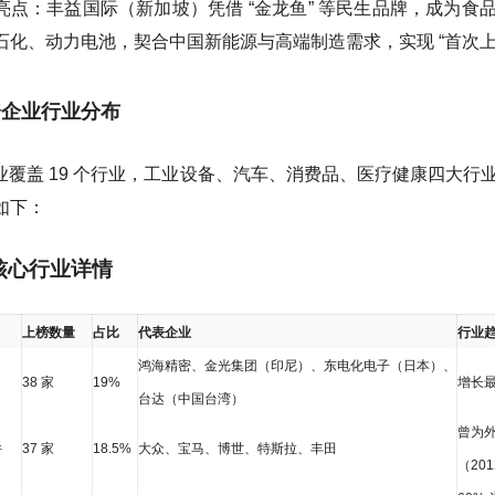
亮点：丰益国际（新加坡）凭借 “金龙鱼” 等民生品牌，成为
石化、动力电池，契合中国新能源与高端制造需求，实现 “首次上
资企业行业分布
企业覆盖 19 个行业，工业设备、汽车、消费品、医疗健康四大行业
如下：
大核心行业详情
上榜数量
占比
代表企业
行业
鸿海精密、金光集团（印尼）、东电化电子（日本）、
38 家
19%
增长最
台达（中国台湾）
曾为
件
37 家
18.5%
大众、宝马、博世、特斯拉、丰田
（20