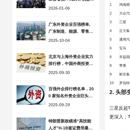
1
鸿海精
人, 无人驾驶, 智能家居科
2026-01-06
技盛宴
2
大众汽
3
三星
广东外资企业百强榜单,
4
正大集
广东制造、能源、零售行
业外企名单
5
通用汽
2025-10-04
6
宝马
北京与上海外资企业实力
6
丰益国
排行榜，中国外商投资百
8
苹果
强企业深度分析
2025-09-30
9
鲜京集
10
罗伯特
百强外企排行榜名单，20
2. 头
0 家知名外资企业巨头的
中国布局
2025-09-29
三星反超苹
更深入；
特朗普新政瞄准“高技能
人才”H-1B签证费用暴涨