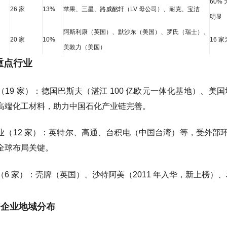
60%
26 家
13%
苹果、三星、路威酩轩（LV 母公司）、耐克、宝洁
明显
阿斯利康（英国）、默沙东（美国）、罗氏（瑞士）、
20 家
10%
16 
美敦力（美国）
他重点行业
（19 家）：德国巴斯夫（湛江 100 亿欧元一体化基地）、美
高端化工材料，助力中国石化产业链完善。
业（12 家）：英特尔、高通、台积电（中国台湾）等，受外部
全球布局关键。
（6 家）：壳牌（英国）、沙特阿美（2011 年入华，新上榜
资企业地域分布