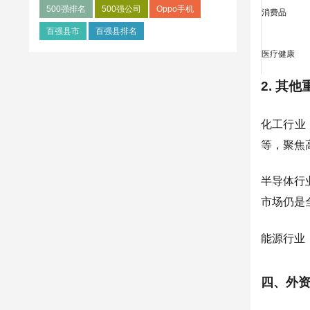
500强排名
500强公司
Oppo手机
消费品
百强县市
百强县排名
医疗健康
2. 其
化工行业
等，聚焦
半导体行
市场仍是
能源行业
四、外