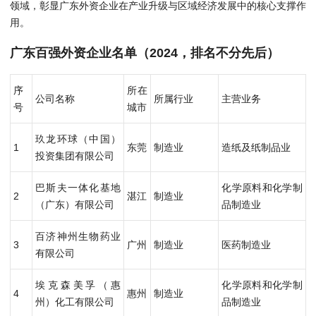
领域，彰显广东外资企业在产业升级与区域经济发展中的核心支撑作
用。
广东百强外资企业名单（2024，排名不分先后）
序
所在
公司名称
所属行业
主营业务
号
城市
玖龙环球（中国）
1
东莞
制造业
造纸及纸制品业
投资集团有限公司
巴斯夫一体化基地
化学原料和化学制
2
湛江
制造业
（广东）有限公司
品制造业
百济神州生物药业
3
广州
制造业
医药制造业
有限公司
埃克森美孚（惠
化学原料和化学制
4
惠州
制造业
州）化工有限公司
品制造业