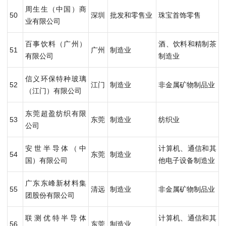
周生生（中国）商
50
深圳
批发和零售业
珠宝首饰零售
业有限公司
百事饮料（广州）
酒、饮料和精制茶
51
广州
制造业
有限公司
制造业
信义环保特种玻璃
52
江门
制造业
非金属矿物制品业
（江门）有限公司
东莞超盈纺织有限
53
东莞
制造业
纺织业
公司
安世半导体（中
计算机、通信和其
54
东莞
制造业
国）有限公司
他电子设备制造业
广东东峰新材料集
55
清远
制造业
非金属矿物制品业
团股份有限公司
联测优特半导体
计算机、通信和其
56
东莞
制造业