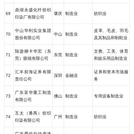
鼎湖永盛化纤纺织
69
肇庆
制造业
纺织业
印染厂有限公司
中山华利实业集团
皮革、毛皮、羽毛
70
中山
制造业
股份有限公司
及其制品和制鞋业
陆逊梯卡华宏（东
文教、工美、体育
71
东莞
制造业
莞）眼镜有限公司
和娱乐用品制造业
汇丰前海证券有限
证券和资本市场服
72
深圳
金融业
责任公司
务
广东富华重工制造
73
佛山
制造业
专用设备制造业
有限公司
互太（番禺）纺织
74
广州
制造业
纺织业
印染有限公司
广汽爱信自动变速