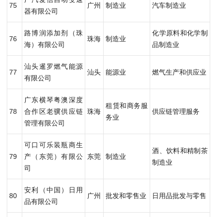
75
广州
制造业
汽车制造业
器有限公司
路博润添加剂（珠
化学原料和化学制
76
珠海
制造业
海）有限公司
品制造业
汕头暹罗燃气能源
77
汕头
能源业
燃气生产和供应业
有限公司
广东横琴粤澳深度
租赁和商务服
78
合作区老骥供应链
珠海
供应链管理服务
务业
管理有限公司
可口可乐装瓶商生
酒、饮料和精制茶
79
产（东莞）有限公
东莞
制造业
制造业
司
安利（中国）日用
80
广州
批发和零售业
日用品批发与零售
品有限公司