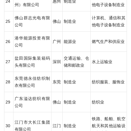
24
惠州
制造业
州）有限公司
他电子设备制造业
佛山群志光电有限
计算机、通信和其
25
佛山
制造业
公司
他电子设备制造业
港华能源投资有限
26
广州
能源业
燃气生产和供应业
公司
盐田国际集装箱码
交通运输、仓
27
深圳
水上运输业
头有限公司
储和邮政业
东莞德永佳纺织制
28
东莞
制造业
纺织服装、服饰业
衣有限公司
广东溢达纺织有限
29
佛山
制造业
纺织业
公司
铁路、船舶、航空
江门市大长江集团
30
江门
制造业
航天和其他运输设
有限公司