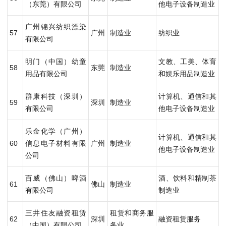
（东莞）有限公司
他电子设备制造业
广州锦兴纺织漂染
57
广州
制造业
纺织业
有限公司
明门（中国）幼童
文教、工美、体育
58
东莞
制造业
用品有限公司
和娱乐用品制造业
群康科技（深圳）
计算机、通信和其
59
深圳
制造业
有限公司
他电子设备制造业
乐金化学（广州）
计算机、通信和其
60
信息电子材料有限
广州
制造业
他电子设备制造业
公司
百威（佛山）啤酒
酒、饮料和精制茶
61
佛山
制造业
有限公司
制造业
三井住友融资租赁
租赁和商务服
62
深圳
融资租赁服务
（中国）有限公司
务业