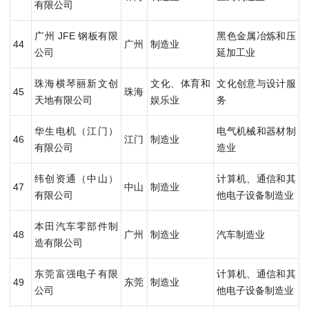
有限公司
广州 JFE 钢板有限
黑色金属冶炼和压
44
广州
制造业
公司
延加工业
珠海横琴丽新文创
文化、体育和
文化创意与设计服
45
珠海
天地有限公司
娱乐业
务
华生电机（江门）
电气机械和器材制
46
江门
制造业
有限公司
造业
纬创资通（中山）
计算机、通信和其
47
中山
制造业
有限公司
他电子设备制造业
本田汽车零部件制
48
广州
制造业
汽车制造业
造有限公司
东莞富强电子有限
计算机、通信和其
49
东莞
制造业
公司
他电子设备制造业