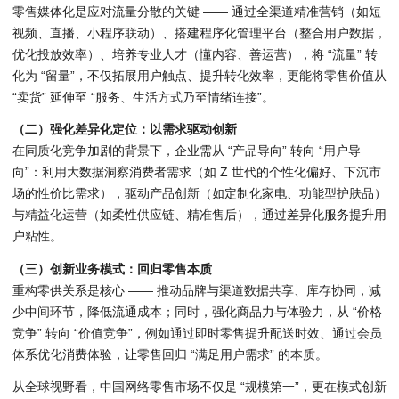
零售媒体化是应对流量分散的关键 —— 通过全渠道精准营销（如短
视频、直播、小程序联动）、搭建程序化管理平台（整合用户数据，
优化投放效率）、培养专业人才（懂内容、善运营），将 “流量” 转
化为 “留量”，不仅拓展用户触点、提升转化效率，更能将零售价值从
“卖货” 延伸至 “服务、生活方式乃至情绪连接”。
（二）强化差异化定位：以需求驱动创新
在同质化竞争加剧的背景下，企业需从 “产品导向” 转向 “用户导
向”：利用大数据洞察消费者需求（如 Z 世代的个性化偏好、下沉市
场的性价比需求），驱动产品创新（如定制化家电、功能型护肤品）
与精益化运营（如柔性供应链、精准售后），通过差异化服务提升用
户粘性。
（三）创新业务模式：回归零售本质
重构零供关系是核心 —— 推动品牌与渠道数据共享、库存协同，减
少中间环节，降低流通成本；同时，强化商品力与体验力，从 “价格
竞争” 转向 “价值竞争”，例如通过即时零售提升配送时效、通过会员
体系优化消费体验，让零售回归 “满足用户需求” 的本质。
从全球视野看，中国网络零售市场不仅是 “规模第一”，更在模式创新