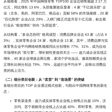
从规模看，2025 年中国网络零售 TOP100 企业总销售额超 2.17 万
亿元，同比增长 13.6%，头部集聚效应显著：4 家 “千亿俱乐部” 企
业（京东、美的、阿里巴巴、唯品会）贡献 58% 的市场规模，20 家
“百亿阵营” 企业占比 29%，入榜门槛正式提升至十亿元级，标志着
行业从 “粗放增长” 转向 “头部提质”。
从结构看，“多业态协同” 格局成型：消费品牌企业达 63 家（占比 6
3%），实体零售企业 24 家，电商企业 13 家。其中，消费品牌与实
体零售企业平均网络销售规模同比分别增长 77%、31%，成为拉动
市场增长的 “双引擎”。增长韧性更值得关注 —— 超六成企业实现正
增长，40 家企业增速达两位数，家清个护化妆品、服装鞋帽类企业
正增长比例分别达 79%、78%，远超行业平均水平，反映出消费品
类的线上活力。
（二）细分类目创新：从 “卖货” 到 “造场景” 的突破
各细分类目的 TOP 企业通过模式创新，勾勒出中国网络零售的新生
态：
零售渠道类
：超六成实体零售企业线上销售占比超 10%，沃
尔玛、苏宁易购等企业线上占比超 40%，即时零售、跨境电