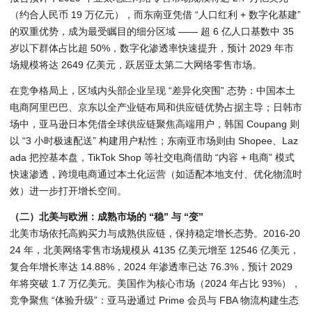
（约合人民币 19 万亿元），而东南亚凭借 “人口红利 + 数字化基建”
的双重优势，成为最受瞩目的细分区域 —— 超 6 亿人口基数中 35
岁以下群体占比超 50%，数字化渗透率快速提升，预计 2029 年市
场规模将达 2649 亿美元，跃居亚太第二大网络零售市场。
在竞争格局上，区域内头部企业呈现 “差异化突围” 态势：中国本土
电商阿里巴巴、京东以全产业链布局和供应链优势占据主导；日韩市
场中，亚马逊日本凭借全球供应链聚焦高端用户，韩国 Coupang 则
以 “3 小时极速配送” 构建用户粘性；东南亚市场则由 Shopee、Laz
ada 把控基本盘，TikTok Shop 等社交电商借助 “内容 + 电商” 模式
快速渗透，跨境电商通过本土化运营（如适配本地支付、优化物流时
效）进一步打开增长空间。
（二）北美与欧洲：成熟市场的 “稳” 与 “变”
北美市场依托高购买力与成熟供应链，保持稳定增长态势。2016-20
24 年，北美网络零售市场规模从 4135 亿美元增至 12546 亿美元，
复合年增长率达 14.88%，2024 年渗透率已达 76.3%，预计 2029
年将突破 1.7 万亿美元。美国作为核心市场（2024 年占比 93%），
竞争聚焦 “体验升级”：亚马逊通过 Prime 会员与 FBA 物流构建生态