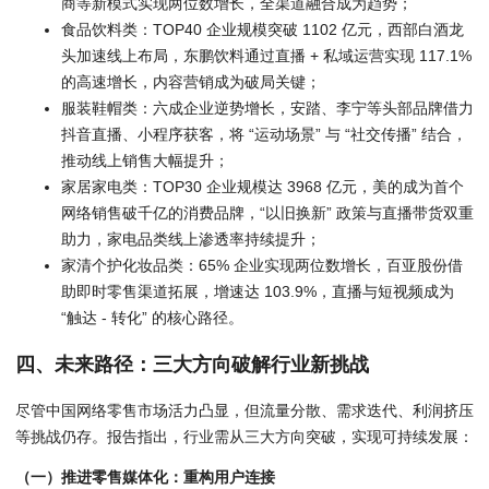
商等新模式实现两位数增长，全渠道融合成为趋势；
食品饮料类
：TOP40 企业规模突破 1102 亿元，西部白酒龙
头加速线上布局，东鹏饮料通过直播 + 私域运营实现 117.1%
的高速增长，内容营销成为破局关键；
服装鞋帽类
：六成企业逆势增长，安踏、李宁等头部品牌借力
抖音直播、小程序获客，将 “运动场景” 与 “社交传播” 结合，
推动线上销售大幅提升；
家居家电类
：TOP30 企业规模达 3968 亿元，美的成为首个
网络销售破千亿的消费品牌，“以旧换新” 政策与直播带货双重
助力，家电品类线上渗透率持续提升；
家清个护化妆品类
：65% 企业实现两位数增长，百亚股份借
助即时零售渠道拓展，增速达 103.9%，直播与短视频成为
“触达 - 转化” 的核心路径。
四、未来路径：三大方向破解行业新挑战
尽管中国网络零售市场活力凸显，但流量分散、需求迭代、利润挤压
等挑战仍存。报告指出，行业需从三大方向突破，实现可持续发展：
（一）推进零售媒体化：重构用户连接