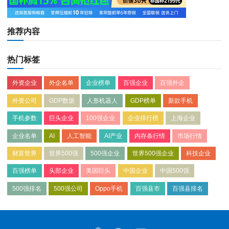
推荐内容
热门标签
外资企业
外企名单
企业榜单
百强企业
百强外企
外资公司
GDP数据
人形机器人
GDP榜单
新款手机
手机参数
巨头企业
100强企业
企业排行榜
上海企业
企业名单
AI
人工智能
AI产业
内存条行情
市场行情
财富世界
世界500强
500强企业
世界500强企业
科技企业
百强榜单
头部企业
美国巨头
中国企业
中国500强
500强排名
500强公司
Oppo手机
百强县市
百强县排名