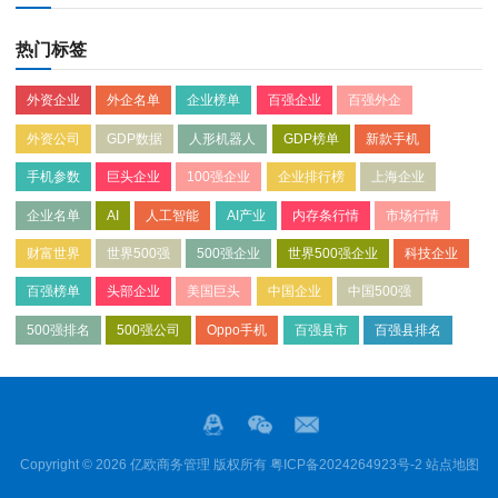
热门标签
外资企业
外企名单
企业榜单
百强企业
百强外企
外资公司
GDP数据
人形机器人
GDP榜单
新款手机
手机参数
巨头企业
100强企业
企业排行榜
上海企业
企业名单
AI
人工智能
AI产业
内存条行情
市场行情
财富世界
世界500强
500强企业
世界500强企业
科技企业
百强榜单
头部企业
美国巨头
中国企业
中国500强
500强排名
500强公司
Oppo手机
百强县市
百强县排名
Copyright © 2026 亿欧商务管理 版权所有
粤ICP备2024264923号-2
站点地图