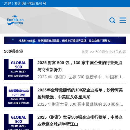
您好！欢迎访问优欧商联网
500强企业
>>
首页
500强企业相关内容
2025 财富 500 强，130 家中国企业的行业亮点
与商业新势力
2025 年《财富》世界 500 强榜单中，中国有 130 家企业上榜。虽数量较去年略减，但质量提升，营收总额约 10.7 万亿美元，平均利润增至 42 亿美元。北京、深圳等为主要聚集地。互联网、汽车等行业表现亮眼，5 家新上榜企业添活力。同时也面临转型、收益率等挑战，未来可期。
2025年全球最赚钱的100家企业名单，沙特阿美
盈利最强，中美巨头各显风采
2025 年财富世界 500 强中最赚钱的 100 家企业榜单揭晓。沙特阿美拔得头筹，凸显资源型企业超强吸金力。美国科技与金融巨头如 Alphabet、苹果等闪耀前列，展现其领域优势。中国企业也有亮点，工商银行等金融及中国石油等能源企业上榜，反映中国经济崛起与企业竞争力提升。此榜单呈现全球企业盈利格局与···
2025《财富》世界500强企业排行榜单，中美企
业竞逐全球超半壁江山