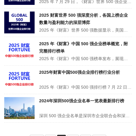
2025 年 7 月 29 日，《财富》世界 500 强企业排行榜重磅发布。上榜企业营收总和超 41.7 万亿美元，占全球 GDP 超三分之一，上榜门槛提至 322 亿美元。沃尔玛连续 12 年登顶，国家电网位列第三。中美日三国企业数量、营收与利润均超总量 60%，中国 130 家企业上榜。汽车、互联网等行业亮点频出，比亚迪···
2025 财富世界 500 强深度分析，各国上榜企业
数量与盈利能力的深层博弈
2025 年《财富》世界 500 强数据显示，美国以 138 家企业、14.6 万亿美元营收居首，平均利润 9691.55 百万美元。中国 130 家企业营收 10.66 万亿美元，平均利润 4332.55 百万美元。沙特阿拉伯单家企业平均利润超 10 万美元，俄罗斯、瑞士等表现亮眼，墨西哥成唯一利润为负国家，全球经济呈现多元竞争格···
2025 年《财富》中国 500 强企业榜单概览，附
完整排行榜单
2025 年《财富》中国 500 强榜单发布，展现企业格局与经济态势。国家电网居首，石油、建筑、金融等领域企业紧随。500 家公司 2024 年营收 14.2 万亿美元，降 2.7%，但净利润 7564 亿美元，增 7%。不同行业亮点纷呈，新能源车企崛起，互联网企业向好，饮料行业盈利强，是中国经济发展的重要风向标。
2025年财富中国500强企业排行榜行业分析
2025 年《财富》中国 500 强排行榜 7 月 22 日发布，含上市与非上市企业。500 家公司 2024 年总营收 14.2 万亿美元，降 2.7%，净利润 7564 亿美元，增 7%，营收门槛 36.2 亿美元。前十多为国企，京东居 11 位，是最高排位民企。新能源汽车、互联网等行业表现突出，57 家公司亏损，前十亏损企业多为房企···
2024年深圳500强企业名单一览表最新排行榜
深圳 500 强企业名单是深圳市企业联合会和深圳市企业家协会发布的重要榜单。2024 年该排行榜中，中国平安、华为、腾讯位列前三。上榜的500家深圳公司涵盖多个行业，制造业企业数量最多。榜单入围门槛不断提升，2024年已达6.644亿元。此榜单全面反映深圳大企业的经营状况与发展趋势，助力企业提升竞争力···