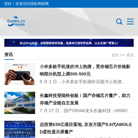
您好！欢迎访问优欧商联网
资讯
>>
首页
资讯
小米多款手机涨价冲上热搜，受存储芯片价格影
响部分机型上调300-500元
8 月 2 日，小米多款手机调价话题冲上热搜。小米商城调整小米 17、REDMI K90、Turbo 5 等主力机型售价，涨幅 300 至 500 元，为年内第三轮调价。本轮调价主要受全球存储芯片价格大涨影响，AI 算力需求挤压消费级存储产能，终端硬件成本持续攀升。临近新机型发布选择涨价，引发大量网友热议。
长鑫科技登陆科创板！国产存储芯片量产，助力
存储产业链自主发展
7 月 27 日，国产DRAM龙头长鑫科技（688825）登陆科创板。本次 IPO 超额配售选择权行使前募资 579.19 亿元，资金用于存储产线升级与技术研发，旗下长鑫存储是国内唯一可大规模量产运行内存芯片的企业。现阶段全球存储芯片价格持续上行，加剧消费电子成本压力。
总投资630亿项目落地, 京东方国产8.6代AMOLE
D柔性显示屏量产