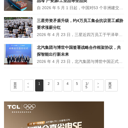
品/矿产资源/工业品等全品类
自 2026 年 5 月 1 日起，中国对53 个非洲建交国单方面实施全税目零关税，涵盖特色农产品、矿产资源、轻工工艺品、食品加工品、工业原料及制成品等大类。含 33 个非洲最不发达国家与南非、埃及等 20 个非洲国家，商品须符合原产地及检验检疫标准，无政治附加条件、无需对等开放，助力中非贸易互惠共赢。
三星劳资矛盾升级，约4万员工集会抗议罢工威胁
要求涨薪分红
2026 年 4 月 23 日，三星近四万员工于平泽举行大规模维权集会。受益于 AI 芯片需求暴涨，三星一季度利润大幅攀升，但员工奖金受限、薪资低于同业。工会提出涨薪、取消奖金封顶、利润共享等诉求，若谈判无果，将于 5 月 21 日至 6 月 7 日开展 18 天全面罢工，或将冲击全球半导体芯片产业链。
北汽集团与博世中国签署战略合作框架协议，共
探智能出行新未来
2026 年 4 月 23 日，北汽集团与博世中国正式签署战略合作框架协议。双方将立足产业发展趋势，围绕乘用车智能出行技术研发、商用车新能源升级、智能制造赋能及海外市场拓展四大领域深化合作。依托各自技术与产业优势强强联合，协同推进汽车产业智能化、绿色化转型，携手挖掘全球出行市场新机遇。
首
<
1
2
3
4
5
1/
>
尾
页
<
5
>
页