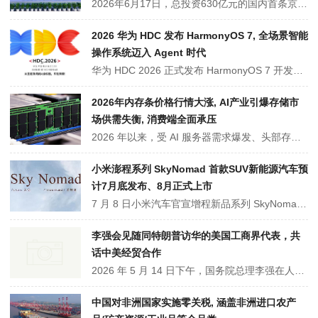
2026年6月17日，总投资630亿元的国内首条京东方8.6代AMOLED生产线在成都正式量产。该项目填补了国内中尺寸柔性显示产业空白，采用全球领先的双技术工艺，大幅降低屏幕功耗并延长使用寿命。它的投产打破了海外高端垄断，将加速AI PC等终端的OLED普及，推动我国柔性显示产业迈入新阶段。
2026 华为 HDC 发布 HarmonyOS 7, 全场景智能
操作系统迈入 Agent 时代
华为 HDC 2026 正式发布 HarmonyOS 7 开发者 Beta 版，标志着鸿蒙正式迈入 Agent 时代。该系统全面升级智能体架构与空间计算，AI 助手“小艺”进化为私人助理，并首创六大 AI 防诈能力。目前鸿蒙终端设备已突破 6600 万台，正式版计划于 2026 年秋季向消费者开放。
2026年内存条价格行情大涨, AI产业引爆存储市
场供需失衡, 消费端全面承压
2026 年以来，受 AI 服务器需求爆发、头部存储厂商产能向高利润产品倾斜、行业库存偏低等多重因素影响，全球 DRAM 内存条价格大幅上涨，DDR4、DDR5 产品零售价格普遍翻倍。涨价从上游芯片传导至终端市场，导致 PC、笔记本、装机等成本上升。本文客观梳理本轮涨价原因、市场影响及后续走势。
小米澎程系列 SkyNomad 首款SUV新能源汽车预
计7月底发布、8月正式上市
7 月 8 日小米汽车官宣增程新品系列 SkyNomad 澎程，首款大型增程 SUV 昆仑 N3 定于 7 月底召开发布会，8 月中下旬正式上市。新车主打多座椅可变大空间，长续航适配家用与户外出行。该系列补齐小米汽车增程赛道布局，与纯电轿车产品线互补，进一步拓宽家用新能源汽车市场布局。
李强会见随同特朗普访华的美国工商界代表，共
话中美经贸合作
2026 年 5 月 14 日下午，国务院总理李强在人民大会堂会见随同特朗普访华的美国工商界代表，苹果、英伟达等 17 家企业及纽交所负责人出席。李强指出，中美元首会谈为两国关系指引方向，中方将持续扩大高水平开放，为美企提供发展机遇。美方代表看好中国前景，愿扩大对华合作、共促共赢。
中国对非洲国家实施零关税, 涵盖非洲进口农产