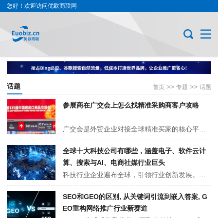
您好！欢迎访问优欧商联网
话题
>>
>>
首页
专题
话题
参展商在广交会上怎么找精准采购商客户攻略
广交会是外贸企业对接全球精准买家的核心平台。可通过官方供采对接、VIP 买家预约、线上邀约提前锁定客源；现场通过采购需求、采购渠道、订单规模快速筛选精准客户；聚焦同展区、VIP 采购区、采购对接会等区域，高效对接商超、进口商、批发商等优质渠道，快速实现精准获客与成交。
全球十大科技公司有哪些，涵盖电子、软件云计
算、搜索与AI、电商社媒行业巨头
科技行业企业遍布全球，引领行业创新发展。美国拥有苹果、微软等科技巨头，在消费电子、软件云计算等领域占据主导；亚洲崛起三星、华为等企业，在半导体、通信技术等方面表现卓越；欧洲的 SAP 和阿斯麦则在企业管理软件、光刻机制造等细分领域技术领先。这些企业凭借核心技术与多元布局，推动全球科技产业不断前行 。
SEO和GEO的区别, 从关键词引流到嵌入答案, G
EO重构网络推广行业新赛道