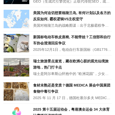
GEO（生成式引擎优化）正取代传统SEO，成为2026年数字营销新核心。随着用户习惯转向AI直接问答，营销目标从“争夺搜索排名”变为“成为AI首选信源”。微软Bing等巨头已将其纳入官方指南。企业需通过结构化数据与权威内容，确保品牌被AI引用，以在“零点击”时代掌握流量主权。
美国为何迫切想要格陵兰岛, 有何计划以及各方的
反应如何, 霸权逻辑VS主权坚守
美国对格陵兰岛的战略图谋：出于北极霸权争夺、关键矿产与航道控制及政治遗产诉求，美方推出金钱贿买、武力夺取等四套夺岛方案。对此，格陵兰民众与自治政府坚决抵制，丹麦联合欧洲多国反击，美国国内及国际社会亦发声批评。这场博弈本质是霸权逻辑与国际法、主权意识的碰撞，关乎北极格局与国际秩序走向。
新国标电动车铁皮座椅, 不能带娃？工信部和自行
车协会澄清回应争议
2025年12月1日，电动自行车新国标（GB17761-2024）过渡期结束后，“铁皮座椅”“不能带娃” 等争议引发关注。12月4日，工信部与中国自行车协会回应，称争议源于个别企业设计不当，非标准要求，主流车型已通过 CCC 认证。新国标聚焦安全与实用，强化防火、防篡改要求，优化续航与设计，后续相关部门将推动企业优化产品。
瑞士旅游景点速览，藏在欧洲心脏的观光仙境旅
游地，热门打卡点
瑞士是阿尔卑斯山怀抱中的 “欧洲花园”，少女峰、马特洪峰以巍峨山势与冰川奇观领跑自然景观，琉森湖、日内瓦湖碧波映山，风光如画。因特拉肯是户外爱好者的天堂，可体验滑翔伞、徒步等项目。卢塞恩老城、伯尔尼老城留存中世纪风貌，卡佩尔木桥、古天文钟等人文地标承载历史，自然与人文交融成独特魅力。
食材未熟还是变质？德国 MEDICA 展会中国展团
食物中毒引争议
2025 年 11 月 17 日，德国杜塞尔多夫 MEDICA 展会开幕当天，30 余个中国参展团的 200 余名参展商，食用地接社指定中餐馆 “兄弟烤吧” 的 20 欧元盒饭后勤出现腹痛、呕吐、腹泻等症状，4 人入院。餐馆称猪肉未熟透，参展商质疑食材变质。中国总领馆介入协调，当地启动调查，相关赔偿仍存争议。
2025 第十五届运动会，粤港澳全运会 34 大体育