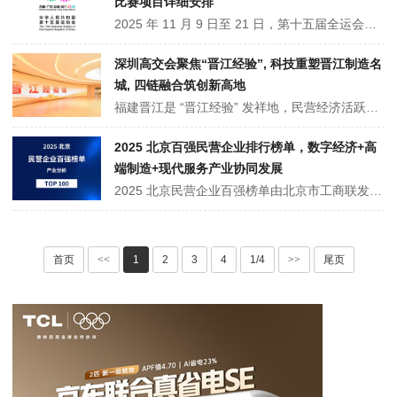
比赛项目详细安排
2025 年 11 月 9 日至 21 日，第十五届全运会在粤港澳三地举办，是全运会首次跨港澳办赛。设 34 个竞技体育大项，含游泳、跳水、羽毛球等，深圳、东莞、江门等广东城市及港澳分工承办。超 2 万名运动员参赛，部分项目如乒乓球在澳门、击剑在香港举行，智能通关保障赛事，官网可查最新赛程。
深圳高交会聚焦“晋江经验”, 科技重塑晋江制造名
城, 四链融合筑创新高地
福建晋江是 “晋江经验” 发祥地，民营经济活跃，县域经济居全国十强，有 “中国鞋都” 等 14 个晋江制造 “国字号” 产业品牌，传统产业含鞋服、纺织等，现布局集成电路、生命健康等新兴产业。晋江即将携兴业科技等企业及科研机构亮相第二十七届高交会，展示科创成果，其 “企业家 + 科学家” 模式促 “四链融合”。
2025 北京百强民营企业排行榜单，数字经济+高
端制造+现代服务产业协同发展
2025 北京民营企业百强榜单由北京市工商联发布，覆盖电子商务、智能硬件、新能源、生物医药等多个领域100 家企业。头部企业如京东、小米、百度等领跑，超六成企业聚焦数字经济与高端制造。企业不仅构建 “头部引领 + 中小配套” 生态，还深度服务民生，成为北京 “高精尖” 经济与高质量发展的核心载体。
首页
<<
1
2
3
4
1/4
>>
尾页