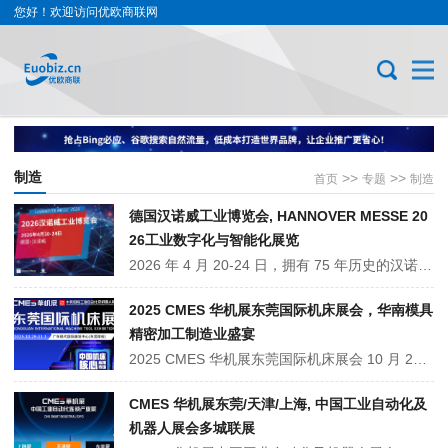
您好！欢迎访问优欧商联网
制造
>>
>>
首页
专题
制造
德国汉诺威工业博览会, HANNOVER MESSE 20
26工业数字化与智能化展览
2026 年 4 月 20-24 日，拥有 75 年历史的汉诺威工业博览会将在德国汉诺威举办，主题为 “工业转型：赋权可持续增长”。展会汇聚全球 98 国 4500 余家企业，设七大核心展区，覆盖自动化、数字生态、能源解决方案等领域，同期举办 200 余场专业论坛，是洞察工业趋势、对接全球资源的顶级平台。
2025 CMES 华机展东莞国际机床展会，华南模具
精密加工制造业盛宴
2025 CMES 华机展东莞国际机床展会 10 月 29 日 - 11 月 1 日在广东现代国际展览中心（东莞厚街）举办，13 万㎡规模、1500 + 品牌参展，同期联动自动化及机器人展。聚焦珠三角 3C 电子等产业，展览机床整机、零部件等，办行业论坛与东南亚对接会，依托连锁模式降本，是华南机床领域供需与技术交流平台。
CMES 华机展东莞/天津/上海, 中国工业自动化及
机器人展会多城联展