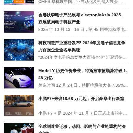
CMES 华机展中国工业自动化及机器人展会，是华墨集团核心连锁展，以 “区域精准匹配 + 数字化赋能” 为特色，布局多城。展品含机器人及零部件、自动化设备等，设特色展区。有连锁降本、数字化营销等优势，2025-2026 年东莞、天津、上海等多城有展，同期办论坛与对接会，是智能制造领域交流采购重要平台。
香港秋季电子产品展与 electronicAsia 2025，
双展破局电子科技产业
2025 年 10 月 13 - 16 日，第 45 届香港秋季电子展与第 28 届 electronicAsia 在香港会展中心举办，吸引 20 国 3200 余家展商、61 国 120 个买家团。设 AI 与机械人、银发经济、数码娱乐展区，展机械狗、智能发药机等产品，有 “香港创科专题区”“创新科技论坛”，助力企业交流出海。
科技制造产业重磅发布! 2024年度电子信息竞争
力百强企业全名单揭晓
“2024年度电子信息竞争力百强企业” 汇聚通信、制造、新能源、半导体等多领域龙头。华为凭借技术优势位居榜首，比亚迪在新能源与电子制造领域成绩斐然，联想的电脑业务全球知名 。百强企业营收合计 65380 亿元，同比增长 10%，远超行业平均，占规上电子信息制造业收入超 40%，它们是推动行业技术创新、产业升级的中坚力量。···
Model Y 历史低价来袭，特斯拉市值顺势冲破 1.
48 万亿
美东时间 12 月 24 日，特斯拉股价大涨 7.35%，报 462.28 美元，市值飙升约 1000 亿美元，总市值达 1.48 万亿美元123。当日，特斯拉中国推出针对 Model Y 现车的 “选购现车尾款立减 1 万元” 促销活动，叠加 “5 年 0 息金融方案” 后，后轮驱动版和长续航全轮驱动版实际成交价格分别降至 23.99 万元和 28.09 万元。
小鹏P7+来袭18.68 万元起，开启豪华出行新篇
小鹏 P7 + 是 2024 年 11 月 7 日正式上市的中大型轿跑。外观上，前脸有标志性环状灯带，溜背式设计搭配双色车身，车尾有贯穿式尾灯。内饰为极简风格，有悬浮式仪表和大尺寸中控屏，后排有小屏。它搭载 AI 鹰眼视觉智驾，算力达 508TOPS。续航最高 710km。售价 18.68 万元起，提供三个版本，限定版 Max 首批限量 500 台。
全球制造业迁移，动因、影响与产业链重构的深