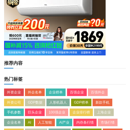
推荐内容
热门标签
外资企业
外企名单
企业榜单
百强企业
百强外企
外资公司
GDP数据
人形机器人
GDP榜单
新款手机
手机参数
巨头企业
100强企业
企业排行榜
上海企业
企业名单
AI
人工智能
AI产业
内存条行情
市场行情