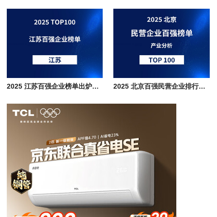
2025 江苏百强企业榜单出炉，制造业占比超七成，排行榜深度解析
2025 北京百强民营企业排行榜单，数字经济+高端制造+现代服务产业协同发展