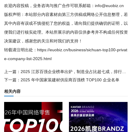
欢迎内容投稿，业务咨询与推广合作可联系邮箱：info@euobiz.cn
版权声明：本站部分内容素材由第三方供稿或网络公开信息整理，若
其中内容有误或不慎侵犯了您的权益，请向我们提供确切的证明，以
便我们进行核实处理。本站所展示的内容仅供参考并不构成任何投资
决策建议，感谢您的关注和对我们的支持！
转载请注明出处：
https://euobiz.cn/business/sichuan-top100-privat
e-company-list-2025.html
上一篇：
2025 江苏百强企业榜单出炉，制造业占比超七成，排行榜深度解析
下一篇：
2025 年中国家装建材供应商百强榜 TOP100 企业名单
相关内容