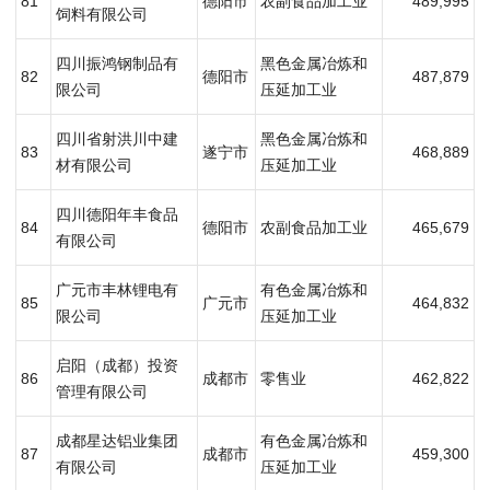
81
德阳市
农副食品加工业
489,995
饲料有限公司
四川振鸿钢制品有
黑色金属冶炼和
82
德阳市
487,879
限公司
压延加工业
四川省射洪川中建
黑色金属冶炼和
83
遂宁市
468,889
材有限公司
压延加工业
四川德阳年丰食品
84
德阳市
农副食品加工业
465,679
有限公司
广元市丰林锂电有
有色金属冶炼和
85
广元市
464,832
限公司
压延加工业
启阳（成都）投资
86
成都市
零售业
462,822
管理有限公司
成都星达铝业集团
有色金属冶炼和
87
成都市
459,300
有限公司
压延加工业