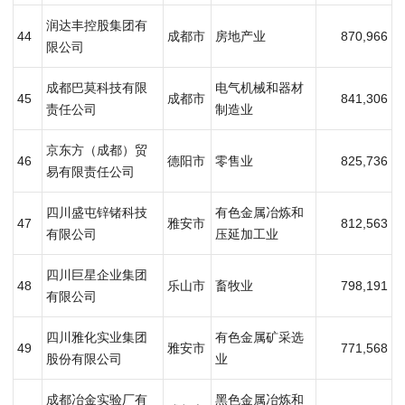
润达丰控股集团有
44
成都市
房地产业
870,966
限公司
成都巴莫科技有限
电气机械和器材
45
成都市
841,306
责任公司
制造业
京东方（成都）贸
46
德阳市
零售业
825,736
易有限责任公司
四川盛屯锌锗科技
有色金属冶炼和
47
雅安市
812,563
有限公司
压延加工业
四川巨星企业集团
48
乐山市
畜牧业
798,191
有限公司
四川雅化实业集团
有色金属矿采选
49
雅安市
771,568
股份有限公司
业
成都冶金实验厂有
黑色金属冶炼和