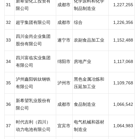
新希望化工投资有
化学原料和化学
31
成都市
1,227,255
限公司
制品制造业
32
超宇集团有限公司
成都市
综合
1,226,356
四川金尚企业集团
33
遂宁市
农副食品加工业
1,152,488
股份有限公司
四川富临实业集团
34
绵阳市
房地产业
1,117,068
有限公司
泸州鑫阳钒钛钢铁
黑色金属冶炼和
35
泸州市
1,109,768
有限公司
压延加工业
新希望乳业股份有
36
成都市
食品制造业
1,066,542
限公司
时代吉利（四川）
电气机械和器材
37
宜宾市
1,064,983
动力电池有限公司
制造业