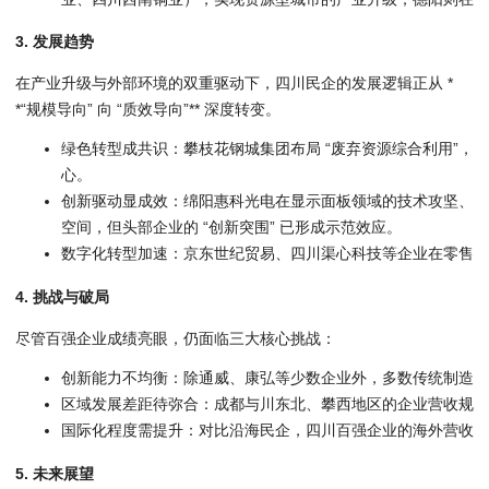
3. 发展趋势
在产业升级与外部环境的双重驱动下，四川民企的发展逻辑正从 *
*“规模导向” 向 “质效导向”** 深度转变。
绿色转型成共识
：攀枝花钢城集团布局 “废弃资源综合利用”，
心。
创新驱动显成效
：绵阳惠科光电在显示面板领域的技术攻坚、宜
空间，但头部企业的 “创新突围” 已形成示范效应。
数字化转型加速
：京东世纪贸易、四川渠心科技等企业在零售、
4. 挑战与破局
尽管百强企业成绩亮眼，仍面临
三大核心挑战
：
创新能力不均衡
：除通威、康弘等少数企业外，多数传统制造业
区域发展差距待弥合
：成都与川东北、攀西地区的企业营收规模
国际化程度需提升
：对比沿海民企，四川百强企业的海外营收占
5. 未来展望