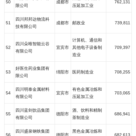
50
成都市
762,131
限公司
压延加工业
四川邦邦达物流科
51
成都市
邮政业
739,811
技有限公司
计算机、通信和
四川朵唯智能云谷
52
宜宾市
其他电子设备制
709,397
有限公司
造业
好医生药业集团有
53
绵阳市
医药制造业
708,255
限公司
四川明泰金属材料
有色金属冶炼和
54
宜宾市
703,065
有限公司
压延加工业
四川蓝剑饮品集团
酒、饮料和精制
55
德阳市
686,941
有限公司
茶制造业
四川盛泉钢铁集团
黑色金属冶炼和
56
德阳市
682,613