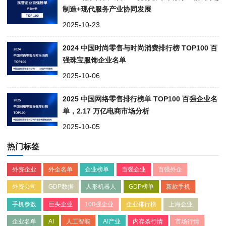
制造+现代服务产业协同发展
2025-10-23
2024 中国时尚零售与时尚消费排行榜 TOP100 百
强珠宝服饰企业名单
2025-10-06
2025 中国网络零售排行榜单 TOP100 百强企业名
单，2.17 万亿电商市场分析
2025-10-05
热门标签
外资企业
外企名单
企业榜单
百强企业
百强外企
外资公司
GDP数据
人形机器人
GDP榜单
新款手机
手机参数
巨头企业
100强企业
企业排行榜
上海企业
企业名单
AI
人工智能
AI产业
内存条行情
市场行情