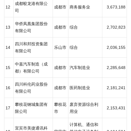
成都蛟龙港有限公
12
成都市
商务服务业
3,673,188
司
华侨凤凰集团股份
13
成都市
综合
2,702,823
有限公司
四川和邦投资集团
14
乐山市
综合
2,036,155
有限公司
中嘉汽车制造（成
15
成都市
汽车制造业
2,285,648
都）有限公司
四川科伦药业股份
16
成都市
医药制造业
2,181,241
有限公司
攀枝花钢城集团有
攀枝花
废弃资源综合利
17
2,153,431
限公司
市
用业
计算机、通信和
宜宾市美捷通讯科