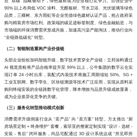
在 “双碳” 战略驱动下，绿色建材成为企业核心竞争力。百强企业中
90% 以上布局低 VOC 涂料、无醛板材、节水卫浴、光伏玻璃等绿色
品类，三棵树、东方雨虹等企业凭借绿色建材认证产品，抢占政府采
购与精装房市场红利。政策端的碳足迹标签制度、绿色金融贴息，与
市场端的环保消费需求形成共振，加速高污染产能淘汰，推动行业向
“全链路低碳化” 转型。
（二）智能制造重构产业价值链
头部企业纷纷加码智能升级，数字技术贯穿全产业链：立邦涂料通过
AI 视觉质检将产品合格率提升至 99% 以上，公牛集团的数字云仓实
现订单 24 小时出库，装配式内装技术将施工周期缩短 50%。5G +
工业互联网、数字孪生、区块链溯源等技术广泛应用，实现从原料采
购到终端安装的全链路数字化管理，降本增效与品质升级成效显著，
成为企业差异化竞争的关键。
（三）服务化转型推动模式创新
消费需求升级倒逼行业从 “卖产品” 向 “卖方案” 转型。方太推出 “厨
房场景定制 + 终身维护” 套餐，索菲亚的整家定制实现 “设计 - 选材 -
安装 - 售后” 闭环服务，尚品宅配通过 3D 设计系统达成 “所见即所