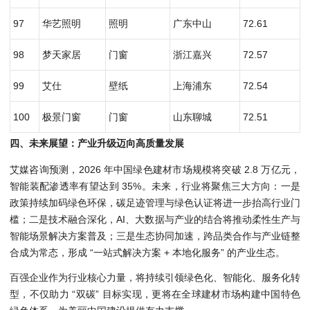
97
华艺照明
照明
广东中山
72.61
98
梦天家居
门窗
浙江嘉兴
72.57
99
艾仕
壁纸
上海浦东
72.54
100
极景门窗
门窗
山东聊城
72.51
四、未来展望：产业升级迈向高质量发展
艾媒咨询预测，2026 年中国绿色建材市场规模将突破 2.8 万亿元，
智能装配渗透率有望达到 35%。未来，行业将聚焦三大方向：一是
政策持续加码绿色环保，碳足迹管理与绿色认证将进一步抬高行业门
槛；二是技术融合深化，AI、大数据与产业的结合将推动柔性生产与
智能场景解决方案普及；三是生态协同加速，跨品类合作与产业链整
合成为常态，形成 “一站式解决方案 + 本地化服务” 的产业生态。
百强企业作为行业核心力量，将持续引领绿色化、智能化、服务化转
型，不仅助力 “双碳” 目标实现，更将在全球建材市场构建中国特色