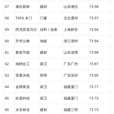
57
康欣新材
建材
山东潍坊
73.98
58
TATA 木门
门窗
北京通州
73.97
59
阿克苏诺贝尔
涂料 / 油漆
上海静安
73.94
60
升华云峰
地板
浙江湖州
73.94
61
鲁阳节能
建材
山东淄博
73.88
62
海鸥住工
厨卫
广东广州
73.87
63
雷曼光电
照明
广东深圳
73.85
64
金牌家居
厨卫
福建厦门
73.77
65
松霖科技
厨卫
福建厦门
73.73
66
永安林业
建材
福建三明
73.73