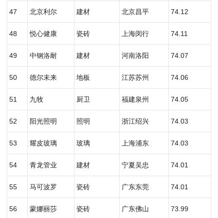
47
北京利尔
建材
北京昌平
74.12
48
悦心健康
瓷砖
上海闵行
74.11
49
中钢洛耐
建材
河南洛阳
74.07
50
德尔未来
地板
江苏苏州
74.06
51
九牧
厨卫
福建泉州
74.05
52
阳光照明
照明
浙江绍兴
74.03
53
耀皮玻璃
玻璃
上海浦东
74.03
54
青龙管业
建材
宁夏吴忠
74.01
55
马可波罗
瓷砖
广东东莞
74.01
56
蒙娜丽莎
瓷砖
广东佛山
73.99