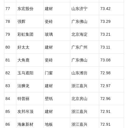
77
东宏股份
建材
山东济宁
73.42
78
强辉
瓷砖
广东佛山
73.29
79
彩虹集团
玻璃
北京海淀
73.21
80
好太太
建材
广东广州
73.11
81
大角鹿
瓷砖
广东佛山
73.08
82
玉马遮阳
门窗
山东潍坊
72.98
83
法狮龙
建材
浙江嘉兴
72.97
84
特普丽
壁纸
北京房山
72.96
85
友邦吊顶
建材
浙江嘉兴
72.91
86
海象新材
地板
浙江嘉兴
72.91