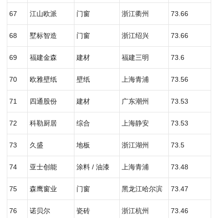
67
江山欧派
门窗
浙江衢州
73.66
68
墅标智造
门窗
浙江绍兴
73.66
69
福建金森
建材
福建三明
73.6
70
欧雅壁纸
壁纸
上海青浦
73.56
71
四通股份
建材
广东潮州
73.53
72
科勒厨居
综合
上海静安
73.53
73
久盛
地板
浙江湖州
73.5
74
亚士创能
涂料 / 油漆
上海青浦
73.48
75
森鹰窗业
门窗
黑龙江哈尔滨
73.47
76
诺贝尔
瓷砖
浙江杭州
73.46