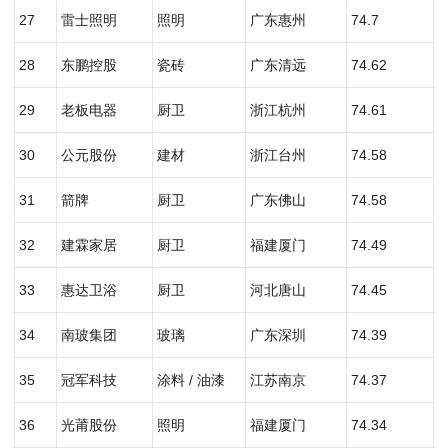
27
雷士照明
照明
广东惠州
74.7
28
东鹏控股
瓷砖
广东清远
74.62
29
老板电器
厨卫
浙江杭州
74.61
30
公元股份
建材
浙江台州
74.58
31
箭牌
厨卫
广东佛山
74.58
32
建霖家居
厨卫
福建厦门
74.49
33
惠达卫浴
厨卫
河北唐山
74.45
34
南玻集团
玻璃
广东深圳
74.39
35
冠军科技
涂料 / 油漆
江苏南京
74.37
36
光莆股份
照明
福建厦门
74.34