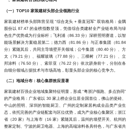
（一）TOP10 家装建材头部企业领跑行业
家装建材榜单头部阵营呈现 “综合龙头 + 垂直冠军” 双轨格局：金隅
股份以 87.47 的金榜指数登顶，凭借综合类建材全产业链布局与绿
色生产优势成为行业标杆；飞利浦（86.33 分）深耕照明赛道，以智
能场景解决方案稳居第二；德力西（81.86 分）与正泰集团（81.84
分）紧随其后，共同主导墙壁开关领域；公牛集团（80.40 分）、方
太（79.21 分）、福耀玻璃（77.88 分）、三棵树（77.21 分）、立
邦涂料（76.50 分）、索菲亚（76.22 分）依次跻身前十，分别在各
自细分领域占据技术与市场高地，彰显头部企业的核心竞争力。
（二）地域分布：核心集群效应显著
家装建材百强企业地域集聚特征明显，形成 “粤浙沪领跑、多点协同”
的产业格局：广东省以 30 家上榜企业位居全国首位，佛山的瓷砖、
中山的照明、深圳的智能厨卫、广州的定制家居构成全品类产业生
态，依托完善的产业链配套与区位优势，成为产业核心集聚区；浙江
省（20 家）与上海市（16 家）紧随其后，温州的墙壁开关、杭州的
整家定制、宁波的厨卫电器、上海的高端涂料各具特色，与广东省共