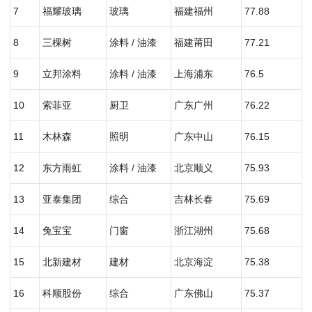
7
福耀玻璃
玻璃
福建福州
77.88
8
三棵树
涂料 / 油漆
福建莆田
77.21
9
立邦涂料
涂料 / 油漆
上海浦东
76.5
10
索菲亚
厨卫
广东广州
76.22
11
木林森
照明
广东中山
76.15
12
东方雨虹
涂料 / 油漆
北京顺义
75.93
13
亚泰集团
综合
吉林长春
75.69
14
兔宝宝
门窗
浙江湖州
75.68
15
北新建材
建材
北京海淀
75.38
16
科顺股份
综合
广东佛山
75.37