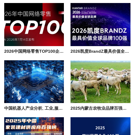
2026中国网络零售TOP100企业排行榜单, 京东/阿里/美的/沃尔玛领衔千亿阵营
2026凯度BrandZ最具价值全球品牌100强排行榜单, 世界知名企业名录
中国机器人产业分析, 工业,服务,特种,人形,物流,农业,教育,建筑机器人企业
2025内蒙古农牧业品牌百强价值榜企业名单, 伊利和蒙牛品牌价值共占比51%