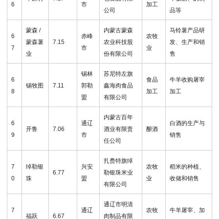
6
市
加工
公司
品等
蒙森 /
内蒙古蒙森
马铃薯产品研
6
赤峰
农牧
蒙森薯
7.15
农业科技股
发、生产和销
7
市
业
业
份有限公司
售
锡林
苏尼特左旗
6
食品
牛羊收购屠宰
锡牧图
7.11
郭勒
鑫海肉食品
8
加工
加工
盟
有限公司
内蒙古百年
6
通辽
白酒的生产与
开鲁
7.06
酒业有限责
酿酒
9
市
销售
任公司
扎赉特旗绰
7
绰勒银
兴安
农牧
稻米的种植、
6.77
勒银珠米业
0
珠
盟
业
收储和销售
有限公司
通辽市明清
7
通辽
农牧
牛羊屠宰、加
福跃
6.67
肉制品有限