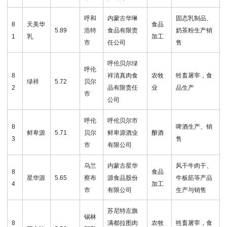
呼和
内蒙古华琳
固态乳制品、
8
天美华
食品
5.89
浩特
食品有限责
奶茶粉生产销
1
乳
加工
市
任公司
售
呼伦贝尔绿
呼伦
8
祥清真肉食
农牧
牲畜屠宰，食
绿祥
5.72
贝尔
2
品有限责任
业
品生产
市
公司
呼伦
呼伦贝尔市
8
啤酒生产、销
鲜卑源
5.71
贝尔
鲜卑源酒业
酿酒
3
售
市
有限公司
乌兰
内蒙古星华
风干牛肉干、
8
食品
星华源
5.65
察布
源食品股份
牛板筋等产品
4
加工
市
有限公司
生产与销售
苏尼特左旗
锡林
8
满都拉图肉
农牧
牲畜屠宰，食