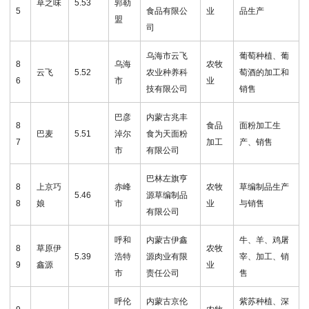
草之味
5.53
郭勒
5
食品有限公
业
品生产
盟
司
乌海市云飞
葡萄种植、葡
8
乌海
农牧
云飞
5.52
农业种养科
萄酒的加工和
6
市
业
技有限公司
销售
巴彦
内蒙古兆丰
8
食品
面粉加工生
巴麦
5.51
淖尔
食为天面粉
7
加工
产、销售
市
有限公司
巴林左旗亨
8
上京巧
赤峰
农牧
草编制品生产
5.46
源草编制品
8
娘
市
业
与销售
有限公司
呼和
内蒙古伊鑫
牛、羊、鸡屠
8
草原伊
农牧
5.39
浩特
源肉业有限
宰、加工、销
9
鑫源
业
市
责任公司
售
呼伦
内蒙古京伦
紫苏种植、深