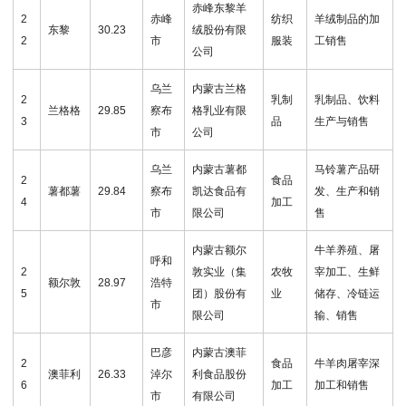
赤峰东黎羊
2
赤峰
纺织
羊绒制品的加
东黎
30.23
绒股份有限
2
市
服装
工销售
公司
乌兰
内蒙古兰格
2
乳制
乳制品、饮料
兰格格
29.85
察布
格乳业有限
3
品
生产与销售
市
公司
乌兰
内蒙古薯都
马铃薯产品研
2
食品
薯都薯
29.84
察布
凯达食品有
发、生产和销
4
加工
市
限公司
售
内蒙古额尔
牛羊养殖、屠
呼和
2
敦实业（集
农牧
宰加工、生鲜
额尔敦
28.97
浩特
5
团）股份有
业
储存、冷链运
市
限公司
输、销售
巴彦
内蒙古澳菲
2
食品
牛羊肉屠宰深
澳菲利
26.33
淖尔
利食品股份
6
加工
加工和销售
市
有限公司