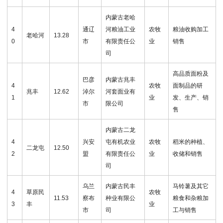
内蒙古老哈
4
通辽
河粮油工业
农牧
粮油收购加工
老哈河
13.28
0
市
有限责任公
业
销售
司
高品质面粉及
巴彦
内蒙古兆丰
4
农牧
面制品的研
兆丰
12.62
淖尔
河套面业有
1
业
发、生产、销
市
限公司
售
内蒙古二龙
4
兴安
屯有机农业
农牧
稻米的种植、
二龙屯
12.50
2
盟
有限责任公
业
收储和销售
司
乌兰
内蒙古民丰
马铃薯及其它
4
草原民
农牧
11.53
察布
种业有限公
粮食和杂粮加
3
丰
业
市
司
工与销售