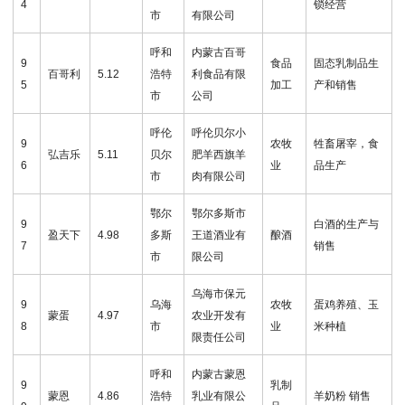
4
锁经营
市
有限公司
呼和
内蒙古百哥
9
食品
固态乳制品生
百哥利
5.12
浩特
利食品有限
5
加工
产和销售
市
公司
呼伦
呼伦贝尔小
9
农牧
牲畜屠宰，食
弘吉乐
5.11
贝尔
肥羊西旗羊
6
业
品生产
市
肉有限公司
鄂尔
鄂尔多斯市
9
白酒的生产与
盈天下
4.98
多斯
王道酒业有
酿酒
7
销售
市
限公司
乌海市保元
9
乌海
农牧
蛋鸡养殖、玉
蒙蛋
4.97
农业开发有
8
市
业
米种植
限责任公司
呼和
内蒙古蒙恩
9
乳制
蒙恩
4.86
浩特
乳业有限公
羊奶粉 销售