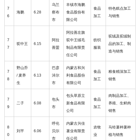
乌兰
丰镇市海鹏
7
食品
特色糕点加工
海鹏
6.28
察布
食品股份有
6
加工
与销售
市
限公司
阿拉善左旗
驼绒及驼绒制
7
阿拉
驼中王绒毛
纺织
驼中王
6.15
品的加工、制
7
善盟
制品有限责
服装
造与销售
任公司
野山乔
巴彦
内蒙古和兴
7
食品
粮食精深加工
/ 麦养
6.13
淖尔
利食品股份
8
加工
销售
生
市
有限公司
包头草原立
肉制品加工、
7
包头
食品
二子
6.08
新食品有限
养殖、生鲜肉
9
市
加工
公司
销售
呼伦
内蒙古兴佳
8
农牧
马铃薯种薯种
刘平
6.06
贝尔
薯业有限责
0
业
植与销售
市
任公司