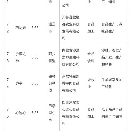
1
市
业
工、销售
公司
开鲁县蒙椒
7
通辽
都农业科技
食品
食品生产，调
巧厨娘
6.65
2
市
发展有限公
加工
味品生产
司
内蒙古沙漠
沙棘、杏仁产
7
沙漠之
阿拉
食品
6.56
之神生物科
品开发、生产
3
神
善盟
饮料
技有限公司
和销售
锡林
苏尼特左旗
7
农牧
牛羊屠宰及加
乔宇
6.55
郭勒
乔宇肉食品
4
业
工销售
盟
有限公司
巴彦淖尔市
巴彦
7
心连心食品
食品
瓜子系列产品
心连心
6.35
淖尔
5
有限责任公
加工
的生产与销售
市
司