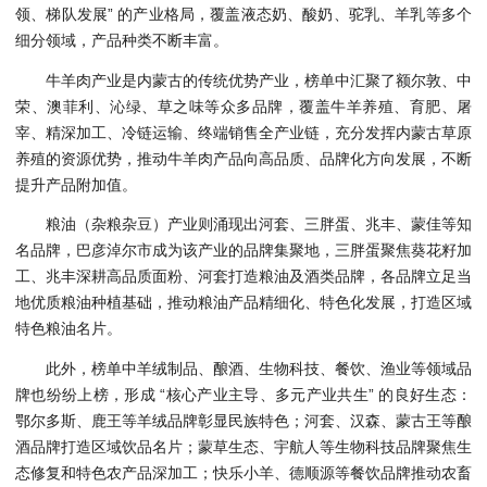
领、梯队发展” 的产业格局，覆盖液态奶、酸奶、驼乳、羊乳等多个
细分领域，产品种类不断丰富。
牛羊肉产业是内蒙古的传统优势产业，榜单中汇聚了额尔敦、中
荣、澳菲利、沁绿、草之味等众多品牌，覆盖牛羊养殖、育肥、屠
宰、精深加工、冷链运输、终端销售全产业链，充分发挥内蒙古草原
养殖的资源优势，推动牛羊肉产品向高品质、品牌化方向发展，不断
提升产品附加值。
粮油（杂粮杂豆）产业则涌现出河套、三胖蛋、兆丰、蒙佳等知
名品牌，巴彦淖尔市成为该产业的品牌集聚地，三胖蛋聚焦葵花籽加
工、兆丰深耕高品质面粉、河套打造粮油及酒类品牌，各品牌立足当
地优质粮油种植基础，推动粮油产品精细化、特色化发展，打造区域
特色粮油名片。
此外，榜单中羊绒制品、酿酒、生物科技、餐饮、渔业等领域品
牌也纷纷上榜，形成 “核心产业主导、多元产业共生” 的良好生态：
鄂尔多斯、鹿王等羊绒品牌彰显民族特色；河套、汉森、蒙古王等酿
酒品牌打造区域饮品名片；蒙草生态、宇航人等生物科技品牌聚焦生
态修复和特色农产品深加工；快乐小羊、德顺源等餐饮品牌推动农畜