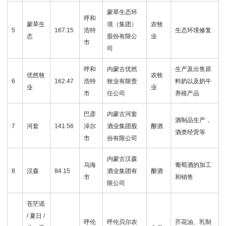
蒙草生态环
呼和
蒙草生
境（集团）
农牧
5
167.15
浩特
生态环境修复
态
股份有限公
业
市
司
呼和
内蒙古优然
生产及出售原
优然牧
农牧
6
162.47
浩特
牧业有限责
料奶以及奶牛
业
业
市
任公司
养殖产品
巴彦
内蒙古河套
酒制品生产，
7
河套
141.56
淖尔
酒业集团股
酿酒
酒类经营等
市
份有限公司
内蒙古汉森
乌海
葡萄酒的加工
8
汉森
84.15
酒业集团有
酿酒
市
和销售
限公司
苍茫谣
/ 夏日 /
呼伦
呼伦贝尔农
芥花油、乳制