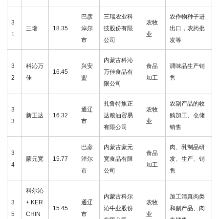
巴彦
三瑞农业科
农作物种子进
3
农牧
三瑞
18.35
淖尔
技股份有限
出口，农药批
1
业
市
公司
发等
内蒙古科沁
3
科沁万
兴安
食品
调味品生产销
16.45
万佳食品有
2
佳
盟
加工
售
限公司
扎鲁特旗正
农副产品的收
3
通辽
农牧
新正达
16.32
达粮油贸易
购加工、仓储
3
市
业
有限公司
销售
巴彦
内蒙古蒙元
肉、乳制品研
3
食品
蒙元宽
15.77
淖尔
宽食品有限
发、生产、销
4
加工
市
公司
售
科尔沁
内蒙古科尔
加工清真肉类
3
+ KER
通辽
农牧
15.45
沁牛业股份
和副产品、肉
5
CHIN
市
业