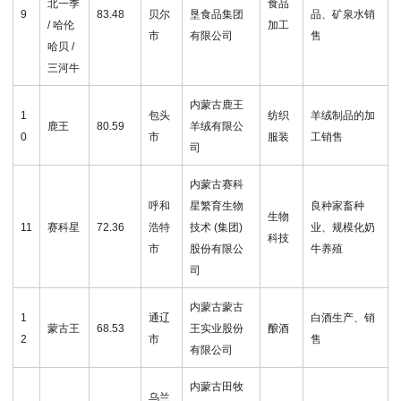
北一季
食品
9
83.48
贝尔
垦食品集团
品、矿泉水销
/ 哈伦
加工
市
有限公司
售
哈贝 /
三河牛
内蒙古鹿王
1
包头
纺织
羊绒制品的加
鹿王
80.59
羊绒有限公
0
市
服装
工销售
司
内蒙古赛科
呼和
星繁育生物
良种家畜种
生物
11
赛科星
72.36
浩特
技术 (集团)
业、规模化奶
科技
市
股份有限公
牛养殖
司
内蒙古蒙古
1
通辽
白酒生产、销
蒙古王
68.53
王实业股份
酿酒
2
市
售
有限公司
内蒙古田牧
乌兰