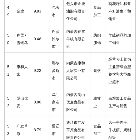
包头市金鹿
葵花籽油和亚
4
包头
食品
金鹿
9.83
油脂有限责
麻籽油生产和
9
市
加工
任公司
销售
巴彦
内蒙古春雪
5
春雪 /
纺织
羊绒制品的加
9.46
淖尔
羊绒有限公
0
雪候鸟
服饰
工销售
市
司
经营乡土菜为
鄂尔
内蒙古康和
5
康和人
主兼营综合型
9.22
多斯
人家实业有
餐饮
1
家
餐饮和大型商
市
限公司
业超市
乌兰
内蒙古阴山
5
阴山优
农牧
杂粮加工食品
8.86
察布
优麦食品有
2
麦
业
生产与销售
市
限公司
通辽市广发
风干牛肉干、
5
广发草
通辽
食品
8.79
草原食品有
牛板筋、奶制
3
原
市
加工
限责任公司
品等