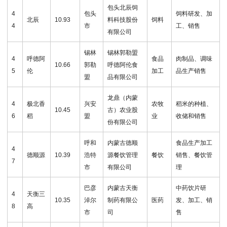
包头北辰饲
4
包头
饲料研发、加
北辰
10.93
料科技股份
饲料
4
市
工、销售
有限公司
锡林
锡林郭勒盟
4
呼德阿
食品
肉制品、调味
10.66
郭勒
呼德阿伦食
5
伦
加工
品生产销售
盟
品有限公司
龙鼎（内蒙
4
极北香
兴安
农牧
稻米的种植、
10.45
古）农业股
6
稻
盟
业
收储和销售
份有限公司
呼和
内蒙古德顺
食品生产加工
4
德顺源
10.39
浩特
源餐饮管理
餐饮
销售、餐饮管
7
市
有限公司
理
巴彦
内蒙古天衡
中药饮片研
4
天衡三
10.35
淖尔
制药有限公
医药
发、加工、销
8
高
市
司
售