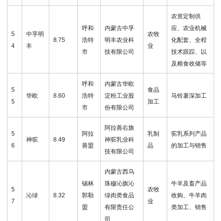
农资定制供
呼和
内蒙古中孚
应、农业机械
5
中孚明
农牧
8.75
浩特
明丰农业科
化配套、全程
4
丰
业
市
技有限公司
技术跟踪、以
及粮食收储等
呼和
内蒙古华欧
5
食品
华欧
8.60
浩特
淀粉工业股
马铃薯深加工
5
加工
市
份有限公司
阿拉善右旗
5
阿拉
乳制
驼乳系列产品
神驼
8.49
神驼乳业科
6
善盟
品
的加工与销售
技有限公司
内蒙古西乌
锡林
珠穆沁旗沁
牛羊及畜产品
5
农牧
沁绿
8.32
郭勒
绿肉类食品
收购、牛羊肉
7
业
盟
有限责任公
类加工、销售
司