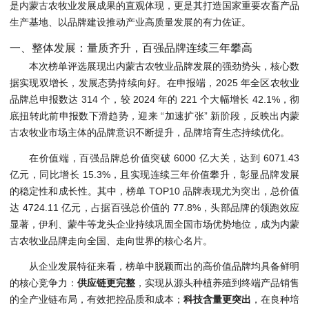
是内蒙古农牧业发展成果的直观体现，更是其打造国家重要农畜产品
生产基地、以品牌建设推动产业高质量发展的有力佐证。
一、整体发展：量质齐升，百强品牌连续三年攀高
本次榜单评选展现出内蒙古农牧业品牌发展的强劲势头，核心数
据实现双增长，发展态势持续向好。在申报端，2025 年全区农牧业
品牌总申报数达 314 个，较 2024 年的 221 个大幅增长 42.1%，彻
底扭转此前申报数下滑趋势，迎来 “加速扩张” 新阶段，反映出内蒙
古农牧业市场主体的品牌意识不断提升，品牌培育生态持续优化。
在价值端，百强品牌总价值突破 6000 亿大关，达到 6071.43
亿元，同比增长 15.3%，且实现连续三年价值攀升，彰显品牌发展
的稳定性和成长性。其中，榜单 TOP10 品牌表现尤为突出，总价值
达 4724.11 亿元，占据百强总价值的 77.8%，头部品牌的领跑效应
显著，伊利、蒙牛等龙头企业持续巩固全国市场优势地位，成为内蒙
古农牧业品牌走向全国、走向世界的核心名片。
从企业发展特征来看，榜单中脱颖而出的高价值品牌均具备鲜明
的核心竞争力：
供应链更完整
，实现从源头种植养殖到终端产品销售
的全产业链布局，有效把控品质和成本；
科技含量更突出
，在良种培