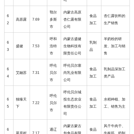
鄂尔
内蒙古高原
6
食品
杏仁露饮料的
高原露
7.69
多斯
杏仁露有限
2
加工
生产销售
市
公司
呼和
内蒙古盛健
羊奶粉的研
6
乳制
盛健
7.53
浩特
生物科技有
发、加工与销
3
品
市
限责任公司
售
呼伦
呼伦贝尔塞
6
食品
乳制品深加工
艾融苏
7.31
贝尔
尚乳业有限
4
加工
类产品
市
公司
呼伦贝尔城
呼伦
6
独臻天
投生态农业
食品
水稻种植、加
7.22
贝尔
5
下
有限责任公
加工
工、销售为主
市
司
内蒙古蒙古
风干牛肉干、
6
通辽
食品
草原村
7.17
包食品有限
牛板筋、奶制