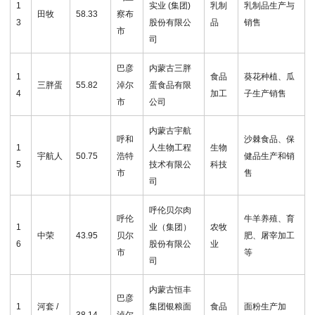
1
实业 (集团)
乳制
乳制品生产与
田牧
58.33
察布
3
股份有限公
品
销售
市
司
巴彦
内蒙古三胖
1
食品
葵花种植、瓜
三胖蛋
55.82
淖尔
蛋食品有限
4
加工
子生产销售
市
公司
内蒙古宇航
呼和
沙棘食品、保
1
人生物工程
生物
宇航人
50.75
浩特
健品生产和销
5
技术有限公
科技
市
售
司
呼伦贝尔肉
呼伦
牛羊养殖、育
1
业（集团）
农牧
中荣
43.95
贝尔
肥、屠宰加工
6
股份有限公
业
市
等
司
内蒙古恒丰
巴彦
1
河套 /
集团银粮面
食品
面粉生产加
38.14
淖尔