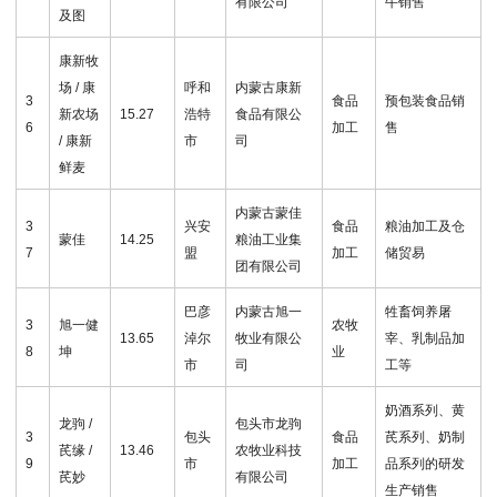
有限公司
牛销售
及图
康新牧
场 / 康
呼和
内蒙古康新
3
食品
预包装食品销
新农场
15.27
浩特
食品有限公
6
加工
售
/ 康新
市
司
鲜麦
内蒙古蒙佳
3
兴安
食品
粮油加工及仓
蒙佳
14.25
粮油工业集
7
盟
加工
储贸易
团有限公司
巴彦
内蒙古旭一
牲畜饲养屠
3
旭一健
农牧
13.65
淖尔
牧业有限公
宰、乳制品加
8
坤
业
市
司
工等
奶酒系列、黄
龙驹 /
包头市龙驹
3
包头
食品
芪系列、奶制
芪缘 /
13.46
农牧业科技
9
市
加工
品系列的研发
芪妙
有限公司
生产销售