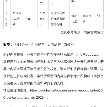
9
品
市
司
1
马佳园
乌兰
丰镇市马大
食品
糕点加工、销
0
/ 马大
4.82
察布
哈食品有限
加工
售
0
哈
市
责任公司
信息参考来源：内蒙古农牧厅
标签：
品牌企业
企业榜单
百强品牌
农牧业
欢迎内容投稿，业务咨询与推广合作可联系邮箱：info@euobiz.cn
版权声明：本站部分内容素材由第三方供稿或网络公开信息整理，若
其中内容有误或不慎侵犯了您的权益，请向我们提供确切的证明，以
便我们进行核实处理。本站所展示的内容仅供参考并不构成任何投资
决策建议，感谢您的关注和对我们的支持！
转载请注明出处：
https://euobiz.cn/business/inner-mongolia-top10
0-agricultural-brands-2025.html