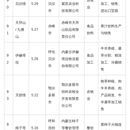
9
农牧
贝尔情
5.29
贝尔
紫苏农业科
加工、销售、
0
业
市
技有限公司
进出口贸易
天拜山
赤峰市天拜
9
赤峰
食品
果汁饮料生产
/ 九佛
5.27
山饮品有限
1
市
饮料
与销售
山
责任公司
牛羊养殖、屠
呼伦
内蒙古伊赫
9
伊赫塔
食品
宰分割、精深
5.26
贝尔
塔拉牧业股
2
拉
加工
加工、冷藏销
市
份有限公司
售
牧草种植、肉
鄂尔多斯市
鄂尔
牛羊养殖、肉
9
恒科农牧业
农牧
天骄情
5.22
多斯
产品研发、牛
3
开发有限责
业
市
羊屠宰加工销
任公司
售
呼和
内蒙古柿子
9
黄柿子火锅连
柿子哥
5.16
浩特
哥餐饮管理
餐饮