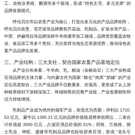
工、农牧业养殖、酿酒等多个领域，形成 “特色主导、多元支撑” 的
品牌发展模式。
呼伦贝尔市以农垦产业为核心，打造出多元化的产品品牌矩阵，
呼伦贝尔农垦、苍茫谣等品牌聚焦芥花油、乳制品、矿泉水等产品，
中荣、伊赫塔拉等品牌深耕牛羊肉屠宰加工领域，品牌类型覆盖农牧
业、食品加工等多个类别，充分发挥当地生态资源优势，推动绿色农
畜产品品牌化发展。
三、产业结构：三大支柱，契合国家农畜产品基地定位
从产业分布来看，牛羊肉、乳、粮油（杂粮杂豆）三大产业构成
百强品牌的主体力量，与内蒙古作为国家 “粮仓”“肉库”“奶罐” 的产业
定位高度契合，三大产业品牌不仅数量多、价值高，更形成了从上游
种植养殖到下游精深加工、终端销售的完整产业链，产业发展韧性和
活力持续增强。
乳制品产业成为绝对的领军产业，表现尤为亮眼：伊利以 1710.
53 亿元、蒙牛以 1395.21 亿元的品牌价值稳居榜单前两位，二者合
计价值超 3000 亿元，占据百强总价值的 51%；田牧、兰格格、骑
士乳业、神驼、盛健等乳制品品牌也纷纷跻身百强，形成 “龙头引