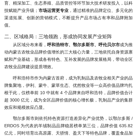
育、精深加工、生态养殖、品质管控等环节加大技术研发投入，以科
技赋能产业升级；
市场运营更专业
，通过精准的品牌定位、多元化的
渠道拓展、创新的营销模式，不断提升产品市场占有率和品牌附加
值。
二、区域格局：三地领跑，形成协同发展产业矩阵
从区域分布来看，
呼和浩特市、鄂尔多斯市、呼伦贝尔市
成为推
动内蒙古农牧业品牌价值增长的三大核心力量，三地依托自身资源禀
赋和产业基础，形成各有特色、互补发展的品牌发展格局，带动全区
农牧业品牌建设提质增效。
呼和浩特市作为内蒙古首府，成为乳制品及农牧业相关产业的品
牌集聚地，伊利、蒙牛、蒙草生态、优然牧业等一众高价值品牌均扎
根于此，仅榜单前 10 中就有 4 个品牌来自呼和浩特，品牌价值合计
超 3000 亿元，成为全区品牌价值的核心增长极，乳制品产业的集群
效应和规模效应凸显。
鄂尔多斯市则依托特色资源打造差异化产业优势，以鄂尔多斯 /
ERDOS 为代表的羊绒制品品牌稳居榜单第三位，品牌价值 635.82
亿元，同时培育出高原露、天骄情、盈天下等特色品牌，覆盖食品加