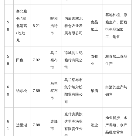
塞北粮
基地种植、原
仓 / 塞
呼和
内蒙古塞北
5
食品
粮生产、面粉
北清高
8.21
浩特
粮仓农业发
8
加工
衍生品深加
/ 吃劲
市
展有限公司
工、销售
儿
乌兰
凉城县世纪
5
农牧
粮食加工食品
田也
7.92
察布
粮行有限公
9
业
生产
市
司
乌兰察布市
乌兰
6
集宁纳尔松
白酒的生产与
纳尔松
7.89
察布
酿酒
0
酿业有限公
销售
市
司
克什克腾旗
渔业捕捞、水
6
赤峰
达里湖渔业
达里湖
7.88
渔业
产养殖、水产
1
市
有限责任公
品批发零售
司