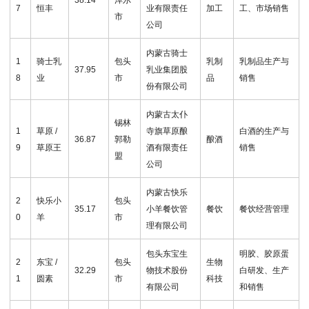
7
恒丰
业有限责任
加工
工、市场销售
市
公司
内蒙古骑士
1
骑士乳
包头
乳制
乳制品生产与
37.95
乳业集团股
8
业
市
品
销售
份有限公司
内蒙古太仆
锡林
1
草原 /
寺旗草原酿
白酒的生产与
36.87
郭勒
酿酒
9
草原王
酒有限责任
销售
盟
公司
内蒙古快乐
2
快乐小
包头
35.17
小羊餐饮管
餐饮
餐饮经营管理
0
羊
市
理有限公司
包头东宝生
明胶、胶原蛋
2
东宝 /
包头
生物
32.29
物技术股份
白研发、生产
1
圆素
市
科技
有限公司
和销售