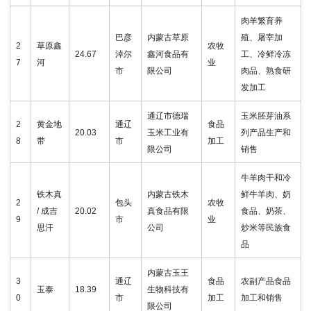
肉羊繁育养
巴彦
内蒙古草原
殖、屠宰加
2
草原鑫
农牧
24.67
淖尔
鑫河食品有
工、冷鲜冷冻
7
河
业
市
限公司
肉品、熟食研
发加工
通辽市德瑞
玉米胚芽油系
2
黄金地
通辽
食品
20.03
玉米工业有
列产品生产和
8
带
市
加工
限公司
销售
牛羊肉干和冷
铁木真
内蒙古铁木
鲜牛羊肉、奶
2
包头
农牧
/ 成吉
20.02
真食品有限
食品、奶茶、
9
市
业
思汗
公司
炒米等民族食
品
内蒙古玉王
3
通辽
食品
农副产品食品
玉泰
18.39
生物科技有
0
市
加工
加工和销售
限公司