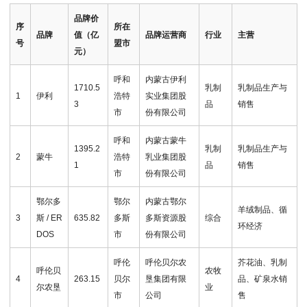
品牌价
序
所在
品牌
值（亿
品牌运营商
行业
主营
号
盟市
元）
呼和
内蒙古伊利
1710.5
乳制
乳制品生产与
1
伊利
浩特
实业集团股
3
品
销售
市
份有限公司
呼和
内蒙古蒙牛
1395.2
乳制
乳制品生产与
2
蒙牛
浩特
乳业集团股
1
品
销售
市
份有限公司
鄂尔多
鄂尔
内蒙古鄂尔
羊绒制品、循
3
斯 / ER
635.82
多斯
多斯资源股
综合
环经济
DOS
市
份有限公司
呼伦
呼伦贝尔农
芥花油、乳制
呼伦贝
农牧
4
263.15
贝尔
垦集团有限
品、矿泉水销
尔农垦
业
市
公司
售