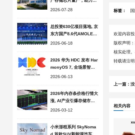
产存储芯片量产，助力存
储产业链自主发展
2026-07-28
标签：
国
总投资630亿项目落地, 京
东方国产8.6代AMOLED
欢迎内容投稿
柔性显示屏量产
版权声明：
2026-06-18
核实处理。
2026 华为 HDC 发布 Har
转载请注明
monyOS 7, 全场景智能
操作系统迈入 Agent 时
2026-06-13
代
上一篇：没
2026年内存条价格行情大
涨, AI产业引爆存储市场
相关内容
供需失衡, 消费端全面承
2026-03-12
压
小米澎程系列 SkyNoma
d 首款SUV新能源汽车预