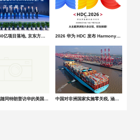
总投资630亿项目落地, 京东方国产8.6代AMOLED柔性显示屏量产
2026 华为 HDC 发布 HarmonyOS 7, 全场景智能操作系统迈入 Agent 时代
李强会见随同特朗普访华的美国工商界代表，共话中美经贸合作
中国对非洲国家实施零关税, 涵盖非洲进口农产品/矿产资源/工业品等全品类