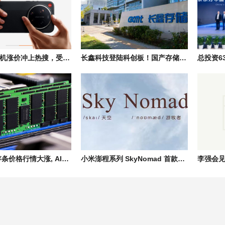
小米多款手机涨价冲上热搜，受存储芯片价格影响部分机型上调300-500元
长鑫科技登陆科创板！国产存储芯片量产，助力存储产业链自主发展
2026年内存条价格行情大涨, AI产业引爆存储市场供需失衡, 消费端全面承压
小米澎程系列 SkyNomad 首款SUV新能源汽车预计7月底发布、8月正式上市