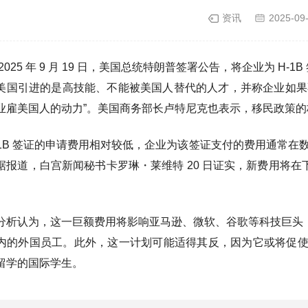
资讯
2025-09
2025 年 9 月 19 日，美国总统特朗普签署公告，将企业为 H-
美国引进的是高技能、不能被美国人替代的人才，并称企业如果不想
业雇美国人的动力”
。美国商务部长卢特尼克也表示，移民政策的
-1B 签证的申请费用相对较低，企业为该签证支付的费用通常在
据报道，白宫新闻秘书卡罗琳・莱维特 20 日证实，新费用将在下
。
分析认为，这一巨额费用将影响亚马逊、微软、谷歌等科技巨头，这
内的外国员工。此外，这一计划可能适得其反，因为它或将促
留学的国际学生。