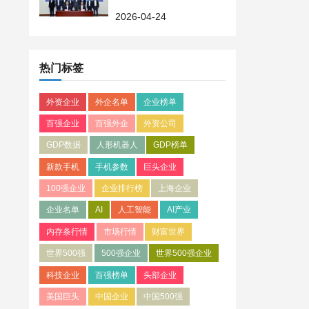
智能出行新未来
2026-04-24
热门标签
外资企业
外企名单
企业榜单
百强企业
百强外企
外资公司
GDP数据
人形机器人
GDP榜单
新款手机
手机参数
巨头企业
100强企业
企业排行榜
上海企业
企业名单
AI
人工智能
AI产业
内存条行情
市场行情
财富世界
世界500强
500强企业
世界500强企业
科技企业
百强榜单
头部企业
美国巨头
中国企业
中国500强