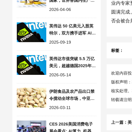
国家，世界各国内生产总
业内专家
值排名榜单与主要产业分
2026-04-06
圆满完成。
布
否会被合并
英伟达 50 亿美元入股英
特尔，双方携手进军 AI
市场
2025-09-19
标签：
英伟达市值突破 5.5 万亿
美元，超越德国2025年G
DP，登顶全球企业之巅
欢迎内容投稿
2026-05-14
版权声明：
核实处理。
伊朗食品及农产品出口禁
令搅动全球市场，中亚与
转载请注明
中国新疆迎替代机遇​
2026-03-11
上一篇：
美
CES 2026美国消费电子
展会看点: AI算力, 机器