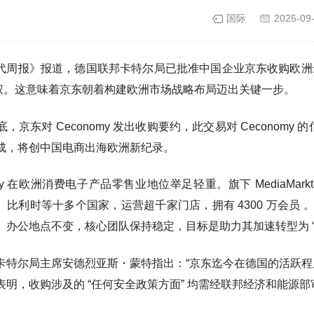
国际
2025-09
周报》报道，德国联邦卡特尔局已批准中国企业京东收购欧洲最大电子零售商
股权。这意味着京东朝着构建欧洲市场战略布局迈出关键一步。
月底，京东对 Ceconomy 发出收购要约，此交易对 Ceconomy 
成，将创中国电商出海欧洲新纪录。
omy 在欧洲消费电子产品零售业地位举足轻重。旗下 MediaMar
比利时等十多个国家，运营超千家门店，拥有 4300 万会员 。
、办公地点不变，核心团队保持稳定，目标是助力其加速转型为 “
卡特尔局主席安德烈亚斯・蒙特指出：“京东迄今在德国的活跃程
表明，收购涉及的 “任何安全政策方面” 均需经联邦经济和能源