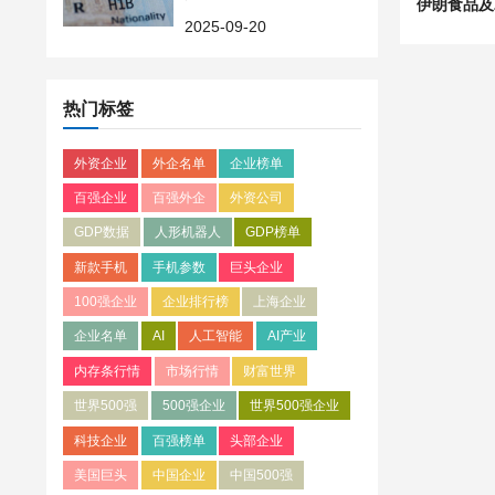
至 10 万美元，科技巨头
2025-09-20
受影响
热门标签
外资企业
外企名单
企业榜单
百强企业
百强外企
外资公司
GDP数据
人形机器人
GDP榜单
新款手机
手机参数
巨头企业
100强企业
企业排行榜
上海企业
企业名单
AI
人工智能
AI产业
内存条行情
市场行情
财富世界
世界500强
500强企业
世界500强企业
科技企业
百强榜单
头部企业
美国巨头
中国企业
中国500强