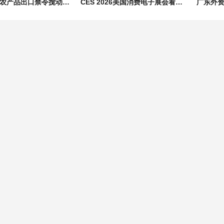
伊朗食品及农产品出口禁令搅动全球市场，中亚与中国新疆迎替代机遇​
CES 2026美国消费电子展会看点: AI算力, 机器人, 无人驾驶, 智能家居科技盛宴