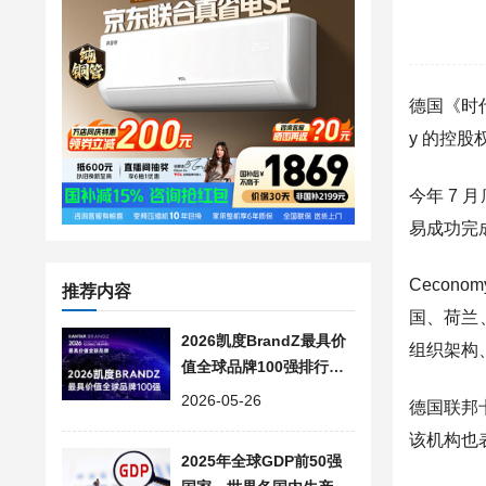
德国《时代
y 的控
今年 7 
易成功完
Cecon
推荐内容
国、荷兰、
2026凯度BrandZ最具价
组织架构
值全球品牌100强排行榜
单, 世界知名企业名录
2026-05-26
德国联邦
该机构也
2025年全球GDP前50强