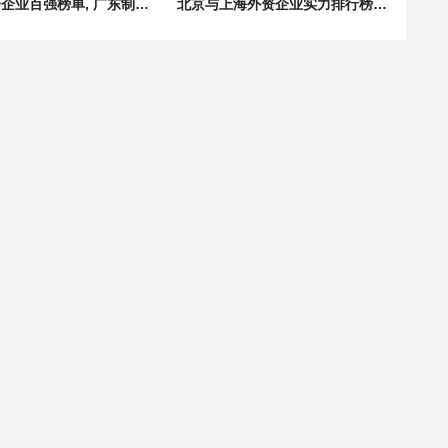
广东外资企业百强榜单, 广东制造、能源、零售行业外企名单
北京与上海外资企业实力排行榜，中国外商投资百强企业深度分析