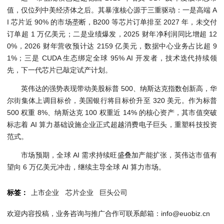
值，仅位列中美经济体之后。其暴涨核心源于三重驱动：一是高端 A
I 芯片近 90% 的市场垄断，B200 等芯片订单排至 2027 年，未交付
订单超 1 万亿美元；二是业绩爆发，2025 财年净利润同比增超 12
0%，2026 财年营收预计达 2159 亿美元，数据中心业务占比超 9
1%；三是 CUDA 生态绑定全球 95% AI 开发者，技术迭代持续领
先，下一代芯片已敲定试产计划。
英伟达的强势表现带动美股标普 500、纳斯达克指数创新高，华
尔街集体上调目标价，美国银行将目标价升至 320 美元。作为标普
500 权重 8%、纳斯达克 100 权重近 14% 的核心资产，其市值突破
标志着 AI 算力基础设施企业正式超越消费电子巨头，重塑科技投资
范式。
市场预期，全球 AI 需求持续旺盛叠加产能扩张，英伟达市值有
望向 6 万亿美元冲击，继续主导全球 AI 算力市场。
标签：
上市企业
芯片企业
巨头公司
欢迎内容投稿，业务咨询与推广合作可联系邮箱：info@euobiz.cn