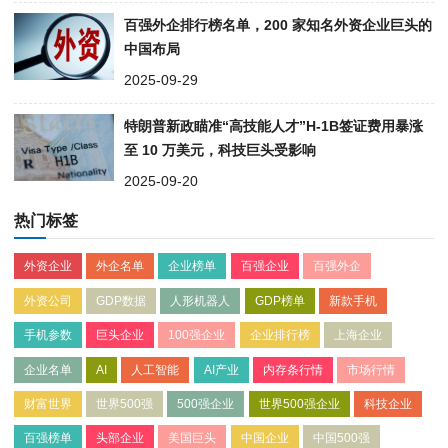
百强外企排行榜名单，200 家知名外资企业巨头的
中国布局
2025-09-29
特朗普新政瞄准“高技能人才”H-1B签证费用暴涨
至 10 万美元，科技巨头受影响
2025-09-20
热门标签
外资企业
外企名单
企业榜单
百强企业
百强外企
外资公司
GDP数据
人形机器人
GDP榜单
新款手机
手机参数
巨头企业
100强企业
企业排行榜
上海企业
企业名单
AI
人工智能
AI产业
内存条行情
市场行情
财富世界
世界500强
500强企业
世界500强企业
科技企业
百强榜单
头部企业
美国巨头
中国企业
中国500强