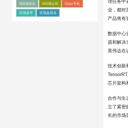
理任务中
500强排名
500强公司
Oppo手机
业，都对
百强县市
百强县排名
产品将有
数据中心
器和解决
英伟达在
技术创新
Tenso
芯片架构和
合作与生态
立了紧密
长的市场