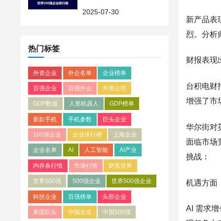
量与盈利能力的深层博弈
2025-07-30
新产品表现
烈。分析
热门标签
财报表现
外资企业
外企名单
企业榜单
台积电财
百强企业
百强外企
外资公司
增强了市
GDP数据
人形机器人
GDP榜单
新款手机
手机参数
巨头企业
华尔街对
100强企业
企业排行榜
上海企业
面临市场
企业名单
AI
人工智能
AI产业
挑战：
内存条行情
市场行情
财富世界
世界500强
500强企业
世界500强企业
机遇方面
科技企业
百强榜单
头部企业
AI 需
美国巨头
中国企业
中国500强