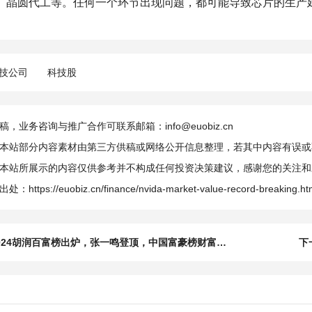
、晶圆代工等。任何一个环节出现问题，都可能导致芯片的生产
技公司
科技股
，业务咨询与推广合作可联系邮箱：info@euobiz.cn
本站部分内容素材由第三方供稿或网络公开信息整理，若其中内容有误或
本站所展示的内容仅供参考并不构成任何投资决策建议，感谢您的关注和
出处：
https://euobiz.cn/finance/nvida-market-value-record-breaking.ht
024胡润百富榜出炉，张一鸣登顶，中国富豪榜财富格局重塑
下