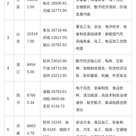
2
南京 18500.81、
苏
1.50
生物医药、数字经济强劲，区域
无锡 16773.94
发展均衡
重化工业、农业、海洋经济、装
青岛 16719.46、
山
10319
备制造基础雄厚；新能源汽车、
3
济南 13527.55、
东
7.00
高端装备、化工、食品加工优势
烟台 10782.83
明显
杭州 23010.90、
数字经济核心区，电商、互联
浙
9454
4
宁波 18715.68、
网、智能制造领先；民营经济活
江
5.00
温州 10213.92
跃，纺织服装、机械、外贸发达
电子信息、装备制造、食品饮
成都 24763.61、
四
6766
料、清洁能源；高技术制造业增
5
绵阳 4600.66、
川
5.34
速快，航空航天、集成电路优势
宜宾 4134.73
突出
郑州 15245、洛
农业大省，食品加工、装备制
河
6663
6
阳 6165、南阳 5
造、汽车、化工、能源；交通物
南
2.79