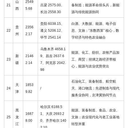
山
2549
21
吕梁 2575.00
、
备制造；能源革命排头兵，新能
西
5.68
长治 2558.30
源与传统能源协同
贵阳 6038.15、
白酒、大数据、能源、电子信
贵
2356
22
遵义 5206.12、
息、文旅；“东数西算” 核心，数
州
2.17
毕节 2541.14
字经济与特色农业融合
乌鲁木齐 4658.1
能源、化工、纺织、农牧产品加
新
2146
9、昌吉 2637.6
23
工、商贸；丝绸之路经济带核
疆
2.14
7、阿克苏 2042.
心，能源与农业优势突出
98
石油化工、装备制造、航空航
天
1853
24
/
天、港口物流；先进制造与现代
津
9.82
服务业协同，京津冀协同节点
哈尔滨 6188.5
黑
能源、装备制造、食品、农业、
1687
1、大庆 2693.2
25
龙
文旅；农业现代化与老工业基地
8.00
0、齐齐哈尔 140
江
转型并重
2.10