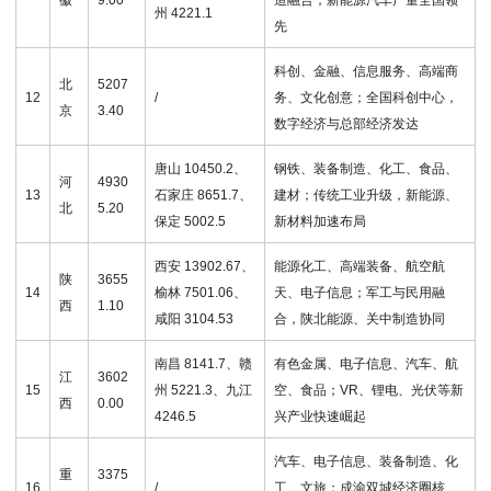
徽
9.00
造融合，新能源汽车产量全国领
州 4221.1
先
科创、金融、信息服务、高端商
北
5207
12
/
务、文化创意；全国科创中心，
京
3.40
数字经济与总部经济发达
唐山 10450.2、
钢铁、装备制造、化工、食品、
河
4930
13
石家庄 8651.7、
建材；传统工业升级，新能源、
北
5.20
保定 5002.5
新材料加速布局
西安 13902.67、
能源化工、高端装备、航空航
陕
3655
14
榆林 7501.06、
天、电子信息；军工与民用融
西
1.10
咸阳 3104.53
合，陕北能源、关中制造协同
南昌 8141.7、赣
有色金属、电子信息、汽车、航
江
3602
15
州 5221.3、九江
空、食品；VR、锂电、光伏等新
西
0.00
4246.5
兴产业快速崛起
汽车、电子信息、装备制造、化
重
3375
16
/
工、文旅；成渝双城经济圈核