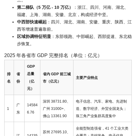
三。
第二梯队（5 万亿 - 10 万亿）
：浙江、四川、河南、湖北、
福建、上海、湖南、安徽、北京，构成经济中坚。
中西部快速崛起
：四川、湖北、湖南、安徽、重庆、陕西、江
西等增速普遍靠前。
区域协调特征明显
：东部领跑、中部崛起、西部提速、东北稳
步恢复。
2025 年各省市 GDP 完整排名（单位：亿元）
GDP
总
量
排
省
省内 GDP 前三城
主要产业特点
名
份
市（亿元）
（亿
元）
深圳 38731.80、
电子信息、汽车、家电、先进制
广
14584
1
广州 31000+、
造、数字经济、外贸全国龙头；
东
6.76
佛山 13361.90
珠三角产业集群高度集中
全能型制造强省，41 个工业大类
苏州 27695.10、
江
14235
全覆盖；高端装备、电子信息、