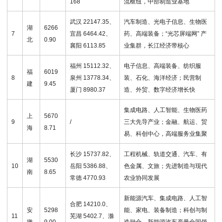
168
流枢纽，中部制造业基地
武汉 22147.35、
汽车制造、光电子信息、生物医
湖
6266
7
宜昌 6464.42、
药、高端装备；“光芯屏端网” 产
北
0.90
襄阳 6113.85
业集群，长江经济带核心
福州 15112.32、
电子信息、高端装备、纺织服
福
6019
8
泉州 13778.34、
装、石化、海洋经济；民营制
建
9.45
厦门 8980.37
造、外贸、数字经济增长快
集成电路、人工智能、生物医药
上
5670
9
/
三大先导产业；金融、航运、贸
海
8.71
易、科创中心，高端服务业集聚
长沙 15737.82、
工程机械、轨道交通、汽车、有
湖
5530
10
岳阳 5386.88、
色金属、文旅；先进制造与现代
南
8.65
常德 4770.93
农业协同发展
新能源汽车、集成电路、人工智
合肥 14210.0、
安
5298
能、家电、装备制造；科创与制
11
芜湖 5402.7、滁