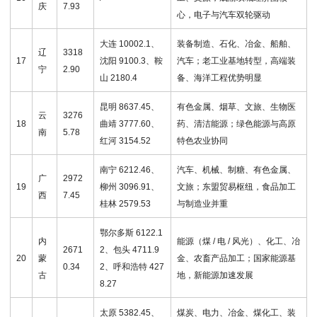
庆
7.93
心，电子与汽车双轮驱动
大连 10002.1、
装备制造、石化、冶金、船舶、
辽
3318
17
沈阳 9100.3、鞍
汽车；老工业基地转型，高端装
宁
2.90
山 2180.4
备、海洋工程优势明显
昆明 8637.45、
有色金属、烟草、文旅、生物医
云
3276
18
曲靖 3777.60、
药、清洁能源；绿色能源与高原
南
5.78
红河 3154.52
特色农业协同
南宁 6212.46、
汽车、机械、制糖、有色金属、
广
2972
19
柳州 3096.91、
文旅；东盟贸易枢纽，食品加工
西
7.45
桂林 2579.53
与制造业并重
鄂尔多斯 6122.1
内
能源（煤 / 电 / 风光）、化工、冶
2671
2、包头 4711.9
20
蒙
金、农畜产品加工；国家能源基
0.34
2
、呼和浩特 427
古
地，新能源加速发展
8.27
太原 5382.45、
煤炭、电力、冶金、煤化工、装