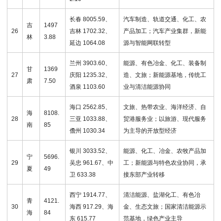
长春 8005.59、
汽车制造、轨道交通、化工、农
吉
1497
26
吉林 1702.32、
产品加工；汽车产业集群，新能
林
3.88
延边 1064.08
源与智能网联转型
兰州 3903.60、
能源、有色冶金、化工、装备制
甘
1369
27
庆阳 1235.32、
造、文旅；新能源基地，传统工
肃
7.50
酒泉 1103.60
业与清洁能源协同
海口 2562.85、
文旅、热带农业、海洋经济、自
海
8108.
28
三亚 1033.88、
贸港服务业；以旅游、现代服务
南
85
儋州 1030.34
为主导的开放型经济
银川 3033.52、
能源、化工、冶金、农牧产品加
宁
5696.
29
吴忠 961.67、中
工；新能源与特色农业协同，承
夏
49
卫 633.38
接东部产业转移
西宁 1914.77、
清洁能源、盐湖化工、有色冶
青
4121.
30
海西 917.29、海
金、生态文旅；国家清洁能源示
海
84
东 615.77
范基地，绿色产业主导