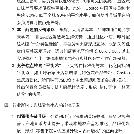
敏感度更高，会员费需快速转化为 “肉眼可见的实惠”，且区域
口味差异要求供应链更敏捷。此外，Costco 中国区会员续卡
率约 60%，低于全球 90% 的平均水平，如何培养县域用户的
会员消费习惯仍是关键。
本土商超的反击策略
：永辉、大润发等本土品牌加速 “向胖东
来学习”，聚焦社区渗透与生鲜优势，通过社区小店、即时配
送构建 “十分钟生活圈”，与会员制大店形成互补。永辉关闭低
效门店并深度调改，调改门店客流平均增长 80%，60% 以上
实现盈利回升，凭借本地化供应链和社区黏性守住市场份额。
竞争焦点转向 “平衡术”
：巨头需在标准化与本土化之间找到
平衡点，如山姆石家庄店新增华北特色农产品专柜，Costco
重庆店强化川渝口味商品供给；本土商超则借鉴会员制模式，
推出付费会员权益，提升商品精选度，形成 “错位竞争 + 相互
借鉴” 的格局。
四、行业影响：县域零售生态的连锁反应
倒逼供应链升级
：会员制超市下沉推动县域物流、冷链设施完
善，产地直采占比提升，带动本地农产品标准化、品牌化发
展，形成 “零售下沉→供应链升级→农户增收” 的正向循环。