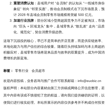
重塑消费认知
：县域用户对 “会员制” 的认知从 “一线城市身份
象征” 转向 “邻里实惠”，推动会员制模式在下沉市场普及，预
计 2028 年县域会员制零售市场规模将突破 500 亿元。
加速行业洗牌
：部分区域小型商超因竞争力不足被淘汰，市场
向 “巨头 + 区域龙头” 集中，县域零售从 “散乱差” 走向 “品质
化、规范化”，契合消费升级趋势。
这场下沉战役的核心，早已不是简单的开店竞赛，而是供应链效率、
本地化能力与用户信任的综合较量。随着巨头持续加码与本土商超的
积极应对，县域零售市场将迎来品质与效率的双重提升，成为中国消
费增长的新蓝海。
标签：
零售行业
会员超市
欢迎内容投稿，业务咨询与推广合作可联系邮箱：info@euobiz.cn
版权声明：本站部分内容素材由第三方供稿或网络公开信息整理，若
其中内容有误或不慎侵犯了您的权益，请向我们提供确切的证明，以
便我们进行核实处理。本站所展示的内容仅供参考并不构成任何投资