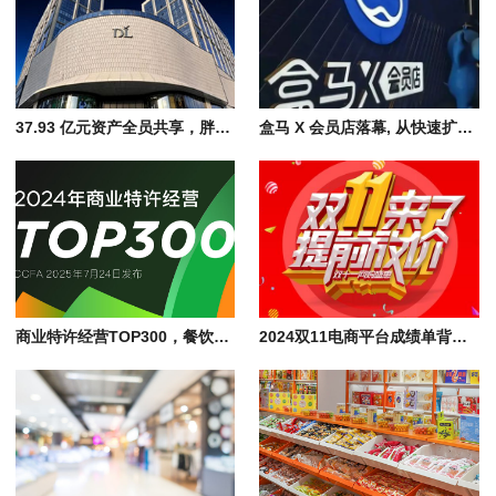
37.93 亿元资产全员共享，胖东来推全员持股模式引行业深思
盒马 X 会员店落幕, 从快速扩张到全面退场为何没能走下去？
商业特许经营TOP300，餐饮、零售与服务连锁品牌加盟业态迎来爆发式增长
2024双11电商平台成绩单背后的消费狂欢与市场活力