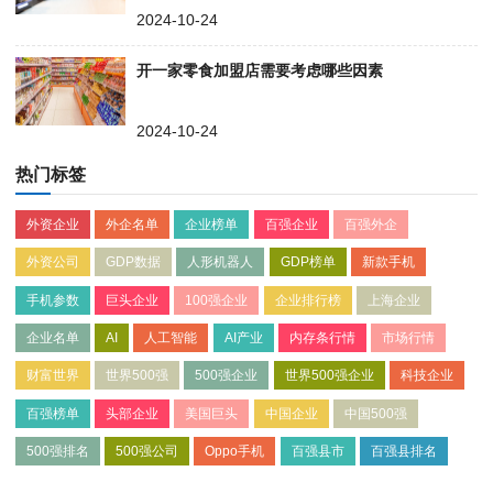
2024-10-24
开一家零食加盟店需要考虑哪些因素
2024-10-24
热门标签
外资企业
外企名单
企业榜单
百强企业
百强外企
外资公司
GDP数据
人形机器人
GDP榜单
新款手机
手机参数
巨头企业
100强企业
企业排行榜
上海企业
企业名单
AI
人工智能
AI产业
内存条行情
市场行情
财富世界
世界500强
500强企业
世界500强企业
科技企业
百强榜单
头部企业
美国巨头
中国企业
中国500强
500强排名
500强公司
Oppo手机
百强县市
百强县排名