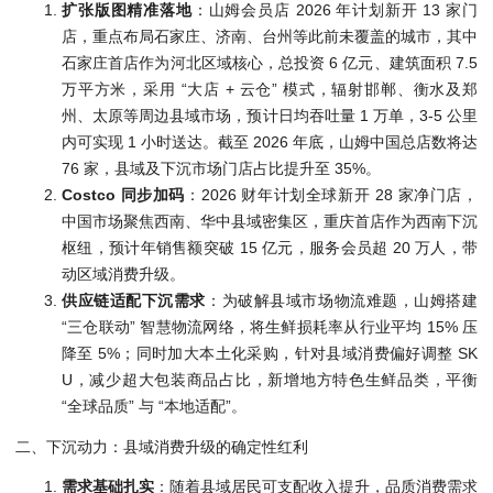
扩张版图精准落地
：山姆会员店 2026 年计划新开 13 家门
店，重点布局石家庄、济南、台州等此前未覆盖的城市，其中
石家庄首店作为河北区域核心，总投资 6 亿元、建筑面积 7.5
万平方米，采用 “大店 + 云仓” 模式，辐射邯郸、衡水及郑
州、太原等周边县域市场，预计日均吞吐量 1 万单，3-5 公里
内可实现 1 小时送达。截至 2026 年底，山姆中国总店数将达
76 家，县域及下沉市场门店占比提升至 35%。
Costco 同步加码
：2026 财年计划全球新开 28 家净门店，
中国市场聚焦西南、华中县域密集区，重庆首店作为西南下沉
枢纽，预计年销售额突破 15 亿元，服务会员超 20 万人，带
动区域消费升级。
供应链适配下沉需求
：为破解县域市场物流难题，山姆搭建
“三仓联动” 智慧物流网络，将生鲜损耗率从行业平均 15% 压
降至 5%；同时加大本土化采购，针对县域消费偏好调整 SK
U，减少超大包装商品占比，新增地方特色生鲜品类，平衡
“全球品质” 与 “本地适配”。
二、下沉动力：县域消费升级的确定性红利
需求基础扎实
：随着县域居民可支配收入提升，品质消费需求