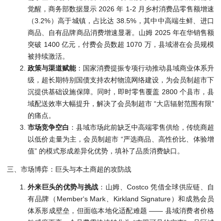
觉醒，商务部数据显示 2026 年 1-2 月乡村消费品零售额增速
（3.2%）高于城镇，占比达 38.5%，其中中高端生鲜、进口
商品、自有品牌商品消费增速显著。山姆 2025 年在华销售额
突破 1400 亿元，付费会员数超 1070 万，县域潜在会员规模
被持续激活。
政策与渠道赋能
：国家消费提振专项行动推动县域商业体系升
级，超长期特别国债支持农村物流网络建设，为会员制超市下
沉提供基础设施保障。同时，即时零售覆盖 2800 个县市，县
域配送效率大幅提升，解决了会员制超市 “大店辐射范围有限”
的痛点。
市场竞争空白
：县域市场此前缺乏中高端零售供给，传统商超
以低价走量为主，会员制超市 “严选商品、高性价比、体验增
值” 的模式形成差异化优势，填补了品质消费缺口。
三、市场博弈：巨头与本土商超的攻防战
外来巨头的优势与挑战
：山姆、Costco 凭借全球供应链、自
有品牌（Member‘s Mark、Kirkland Signature）和成熟会员
体系形成壁垒，但面临本地化适配难题 —— 县域消费者价格