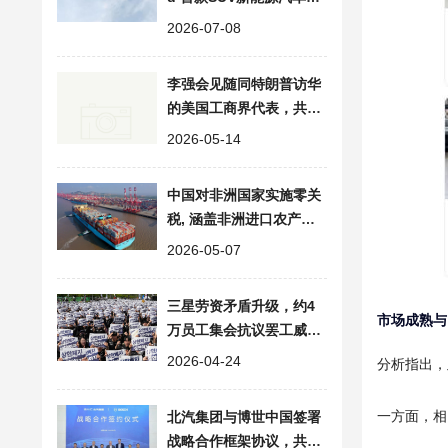
计7月底发布、8月正式上
2026-07-08
市
李强会见随同特朗普访华
的美国工商界代表，共话
中美经贸合作
2026-05-14
中国对非洲国家实施零关
税, 涵盖非洲进口农产品/
矿产资源/工业品等全品类
2026-05-07
三星劳资矛盾升级，约4
市场成熟与
万员工集会抗议罢工威胁
要求涨薪分红
2026-04-24
分析指出，
一方面，相
北汽集团与博世中国签署
战略合作框架协议，共探