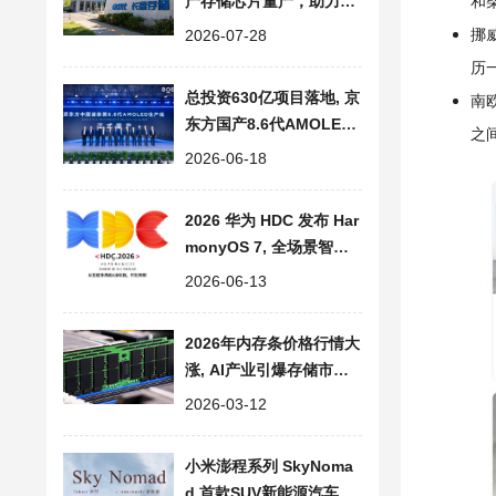
产存储芯片量产，助力存
和
储产业链自主发展
挪
2026-07-28
历
总投资630亿项目落地, 京
南
东方国产8.6代AMOLED
之
柔性显示屏量产
2026-06-18
2026 华为 HDC 发布 Har
monyOS 7, 全场景智能
操作系统迈入 Agent 时
2026-06-13
代
2026年内存条价格行情大
涨, AI产业引爆存储市场
供需失衡, 消费端全面承
2026-03-12
压
小米澎程系列 SkyNoma
d 首款SUV新能源汽车预