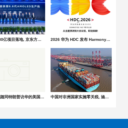
总投资630亿项目落地, 京东方国产8.6代AMOLED柔性显示屏量产
2026 华为 HDC 发布 HarmonyOS 7, 全场景智能操作系统迈入 Agent 时代
李强会见随同特朗普访华的美国工商界代表，共话中美经贸合作
中国对非洲国家实施零关税, 涵盖非洲进口农产品/矿产资源/工业品等全品类