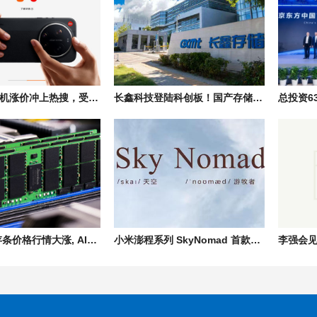
小米多款手机涨价冲上热搜，受存储芯片价格影响部分机型上调300-500元
长鑫科技登陆科创板！国产存储芯片量产，助力存储产业链自主发展
2026年内存条价格行情大涨, AI产业引爆存储市场供需失衡, 消费端全面承压
小米澎程系列 SkyNomad 首款SUV新能源汽车预计7月底发布、8月正式上市