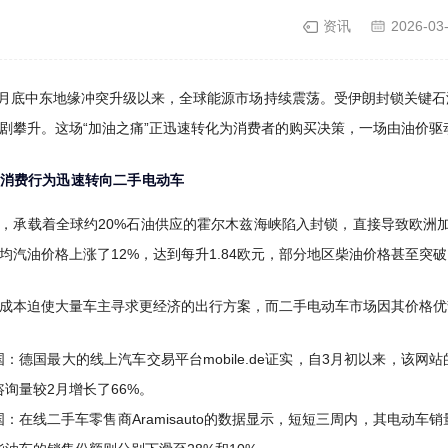
资讯
2026-03
年2月底中东地缘冲突升级以来，全球能源市场持续震荡。受伊朗封锁关键
剧攀升。这场“加油之痛”正迅速转化为消费者的购买决策，一场由油价驱动
消费行为迅速转向二手电动车
，承载着全球约20%石油供应的霍尔木兹海峡陷入封锁，直接导致欧洲加
均汽油价格上涨了12%，达到每升1.84欧元，部分地区柴油价格甚至突
成本迫使大量车主寻求更经济的出行方案，而二手电动车市场因其价格优
国：德国最大的线上汽车交易平台mobile.de证实，自3月初以来，该网
咨询量较2月增长了66%。
国：在线二手车零售商Aramisauto的数据显示，短短三周内，其电动车销