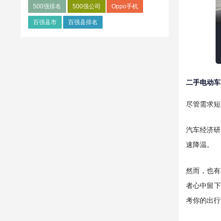
500强排名
500强公司
Oppo手机
百强县市
百强县排名
二手电动车
尽管需求短
汽车经济研
速降温。
然而，也有
者心中留下
考你的出行