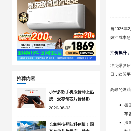
自2026
燃油成本急
油价飙升，
冲突爆发后
日，欧盟平
推荐内容
高昂的燃油
小米多款手机涨价冲上热
搜，受存储芯片价格影响
德
部分机型上调300-500元
2026-08-03
车
法
长鑫科技登陆科创板！国