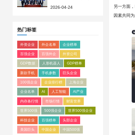
智能出行新未来
另一方面，
2026-04-24
因素共同为
热门标签
外资企业
外企名单
企业榜单
百强企业
百强外企
外资公司
GDP数据
人形机器人
GDP榜单
新款手机
手机参数
巨头企业
100强企业
企业排行榜
上海企业
企业名单
AI
人工智能
AI产业
内存条行情
市场行情
财富世界
世界500强
500强企业
世界500强企业
科技企业
百强榜单
头部企业
美国巨头
中国企业
中国500强