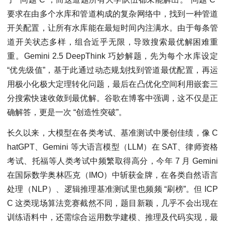
要求在由多个水库和管道构成的复杂网络中，找到一种管道
开关配置，让所有水库能在最短时间内注满水。由于每条管
道开关状态多样，组合近乎无限，导致搜索最优解困难重
重。Gemini 2.5 DeepThink 巧妙解题，先为每个水库设定
“优先级值”，基于此通过动态规划找到管道最优配置，再运
用极小化极大定理转化问题，最后在凸优化空间利用嵌套三
分搜索快速收敛到最优解。谷歌在博客中强调，这不仅是正
确解答，更是一次 “创造性突破”。
长久以来，大模型在各类考试、基准测试中屡创佳绩，像 C
hatGPT、Gemini 等大语言模型（LLM）在 SAT、律师资格
考试、托福等人类考试中频繁取得高分，今年 7 月 Gemini
在国际数学奥林匹克（IMO）中斩获金牌，在各类自然语言
处理（NLP）、逻辑推理基准测试里也频频 “刷榜”。但 ICP
C 这类现场算法竞赛截然不同，题目新颖，几乎不会出现在
训练语料中，还需综合运用数学建模、推理及代码实现，最