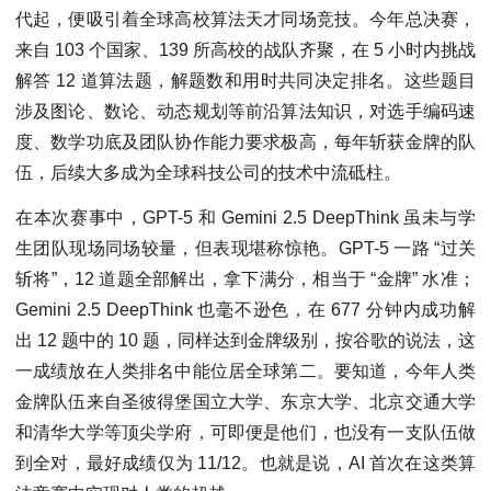
代起，便吸引着全球高校算法天才同场竞技。今年总决赛，
来自 103 个国家、139 所高校的战队齐聚，在 5 小时内挑战
解答 12 道算法题，解题数和用时共同决定排名。这些题目
涉及图论、数论、动态规划等前沿算法知识，对选手编码速
度、数学功底及团队协作能力要求极高，每年斩获金牌的队
伍，后续大多成为全球科技公司的技术中流砥柱。
在本次赛事中，GPT-5 和 Gemini 2.5 DeepThink 虽未与学
生团队现场同场较量，但表现堪称惊艳。GPT-5 一路 “过关
斩将”，12 道题全部解出，拿下满分，相当于 “金牌” 水准；
Gemini 2.5 DeepThink 也毫不逊色，在 677 分钟内成功解
出 12 题中的 10 题，同样达到金牌级别，按谷歌的说法，这
一成绩放在人类排名中能位居全球第二。要知道，今年人类
金牌队伍来自圣彼得堡国立大学、东京大学、北京交通大学
和清华大学等顶尖学府，可即便是他们，也没有一支队伍做
到全对，最好成绩仅为 11/12。也就是说，AI 首次在这类算