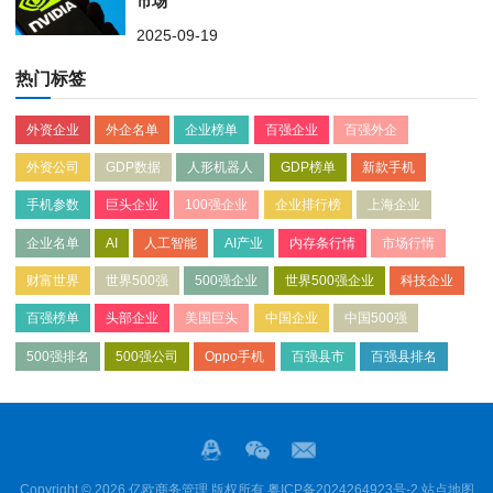
市场
2025-09-19
热门标签
外资企业
外企名单
企业榜单
百强企业
百强外企
外资公司
GDP数据
人形机器人
GDP榜单
新款手机
手机参数
巨头企业
100强企业
企业排行榜
上海企业
企业名单
AI
人工智能
AI产业
内存条行情
市场行情
财富世界
世界500强
500强企业
世界500强企业
科技企业
百强榜单
头部企业
美国巨头
中国企业
中国500强
500强排名
500强公司
Oppo手机
百强县市
百强县排名
Copyright © 2026 亿欧商务管理 版权所有
粤ICP备2024264923号-2
站点地图