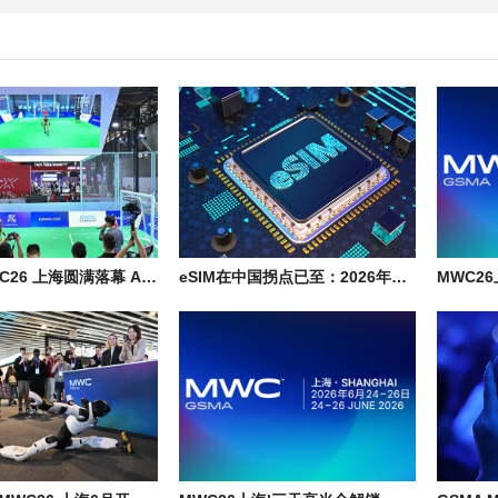
GSMA MWC26 上海圆满落幕 AI 经济与 6G 创新受到全球参会者瞩目
eSIM在中国拐点已至：2026年从“未来愿景”迈入“规模落地”