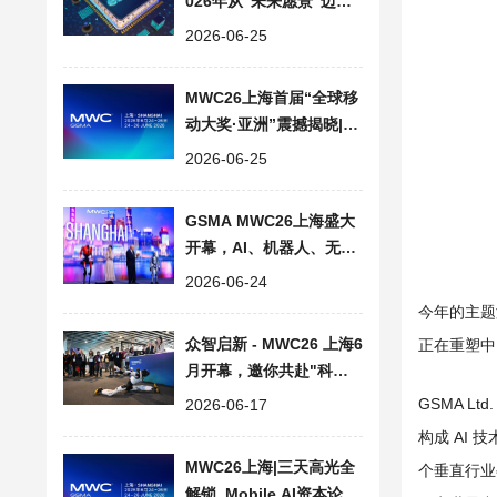
026年从“未来愿景”迈入
“规模落地”
2026-06-25
MWC26上海首届“全球移
动大奖·亚洲”震撼揭晓|上
海世界移动通信大会
2026-06-25
GSMA MWC26上海盛大
开幕，AI、机器人、无人
机引领创新浪潮
2026-06-24
今年的主题
众智启新 - MWC26 上海6
正在重塑中
月开幕，邀你共赴"科技
嘉年华"
GSMA L
2026-06-17
构成 AI
MWC26上海|三天高光全
个垂直行业
解锁, Mobile AI资本论坛