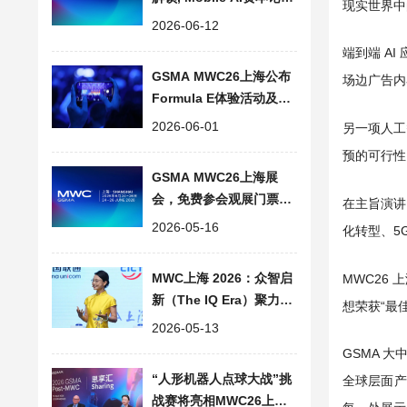
现实世界中
深度揭秘, 倒计时冲刺！
2026-06-12
端到端 A
GSMA MWC26上海公布
场边广告内
Formula E体验活动及全
球演讲嘉宾阵容
2026-06-01
另一项人工
预的可行性
GSMA MWC26上海展
会，免费参会观展门票登
在主旨演讲
记已开放，沉浸式体验6
2026-05-16
化转型、5
大新展区
MWC上海 2026：众智启
MWC26
新（The IQ Era）聚力产
想荣获“最佳展
业生态
2026-05-13
GSMA 
“人形机器人点球大战”挑
全球层面产
战赛将亮相MWC26上海,