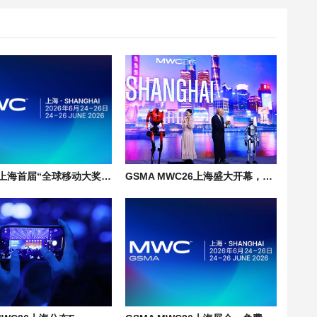
MWC26上海首届“全球移动大奖·亚洲”震撼揭晓|上海世界移动通信大会
GSMA MWC26上海盛大开幕，AI、机器人、无人机引领创新浪潮