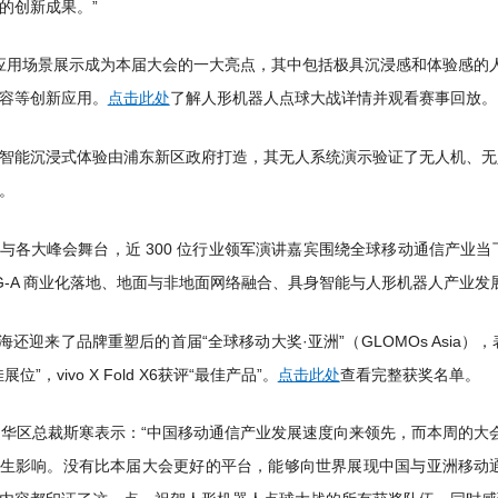
的创新成果。”
I 应用场景展示成为本届大会的一大亮点，其中包括极具沉浸感和体验感的
容等创新应用。
点击此处
了解人形机器人点球大战详情并观看赛事回放。
智能沉浸式体验由浦东新区政府打造，其无人系统演示验证了无人机、无
。
与各大峰会舞台，近 300 位行业领军演讲嘉宾围绕全球移动通信产业
G-A 商业化落地、地面与非地面网络融合、具身智能与人形机器人产业发
 上海还迎来了品牌重塑后的首届“全球移动大奖·亚洲”（GLOMOs As
位”，vivo X Fold X6获评“最佳产品”。
点击此处
查看完整获奖名单。
大中华区总裁斯寒表示：“中国移动通信产业发展速度向来领先，而本周的大
生影响。没有比本届大会更好的平台，能够向世界展现中国与亚洲移动通