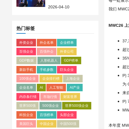
每一处展示
5月31日前可报名参赛
2026-04-10
我们 MWC
MWC26 
热门标签
37
外资企业
外企名单
企业榜单
超过
百强企业
百强外企
外资公司
3
GDP数据
人形机器人
GDP榜单
超
新款手机
手机参数
巨头企业
约
100强企业
企业排行榜
上海企业
为 
企业名单
AI
人工智能
AI产业
来
内存条行情
市场行情
财富世界
约
世界500强
500强企业
世界500强企业
M
科技企业
百强榜单
头部企业
美国巨头
中国企业
中国500强
本年度 MW