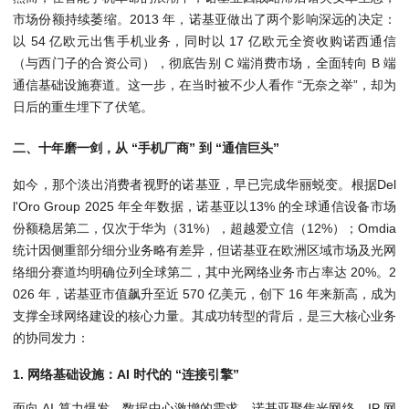
市场份额持续萎缩。2013 年，诺基亚做出了两个影响深远的决定：
以 54 亿欧元出售手机业务，同时以 17 亿欧元全资收购诺西通信
（与西门子的合资公司），彻底告别 C 端消费市场，全面转向 B 端
通信基础设施赛道。这一步，在当时被不少人看作 “无奈之举”，却为
日后的重生埋下了伏笔。
二、十年磨一剑，从 “手机厂商” 到 “通信巨头”
如今，那个淡出消费者视野的诺基亚，早已完成华丽蜕变。根据Del
l'Oro Group 2025 年全年数据，诺基亚以13% 的全球通信设备市场
份额稳居第二，仅次于华为（31%），超越爱立信（12%）；Omdia
统计因侧重部分细分业务略有差异，但诺基亚在欧洲区域市场及光网
络细分赛道均明确位列全球第二，其中光网络业务市占率达 20%。2
026 年，诺基亚市值飙升至近 570 亿美元，创下 16 年来新高，成为
支撑全球网络建设的核心力量。其成功转型的背后，是三大核心业务
的协同发力：
1. 网络基础设施：AI 时代的 “连接引擎”
面向 AI 算力爆发、数据中心激增的需求，诺基亚聚焦光网络、IP 网