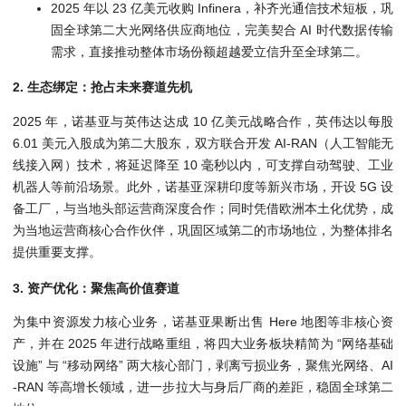
2025 年以 23 亿美元收购 Infinera，补齐光通信技术短板，巩
固全球第二大光网络供应商地位，完美契合 AI 时代数据传输
需求，直接推动整体市场份额超越爱立信升至全球第二。
2. 生态绑定：抢占未来赛道先机
2025 年，诺基亚与英伟达达成 10 亿美元战略合作，英伟达以每股
6.01 美元入股成为第二大股东，双方联合开发 AI-RAN（人工智能无
线接入网）技术，将延迟降至 10 毫秒以内，可支撑自动驾驶、工业
机器人等前沿场景。此外，诺基亚深耕印度等新兴市场，开设 5G 设
备工厂，与当地头部运营商深度合作；同时凭借欧洲本土化优势，成
为当地运营商核心合作伙伴，巩固区域第二的市场地位，为整体排名
提供重要支撑。
3. 资产优化：聚焦高价值赛道
为集中资源发力核心业务，诺基亚果断出售 Here 地图等非核心资
产，并在 2025 年进行战略重组，将四大业务板块精简为 “网络基础
设施” 与 “移动网络” 两大核心部门，剥离亏损业务，聚焦光网络、AI
-RAN 等高增长领域，进一步拉大与身后厂商的差距，稳固全球第二