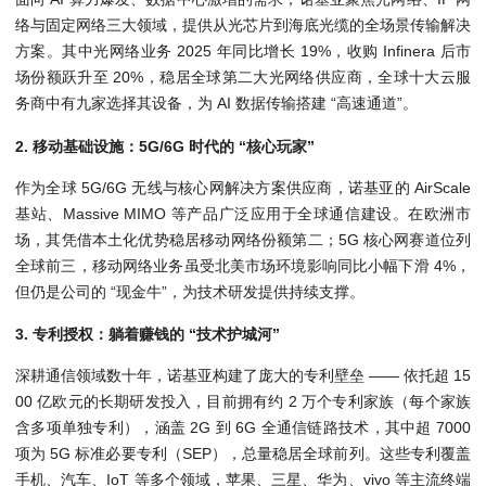
络与固定网络三大领域，提供从光芯片到海底光缆的全场景传输解决
方案。其中光网络业务 2025 年同比增长 19%，收购 Infinera 后市
场份额跃升至 20%，稳居全球第二大光网络供应商，全球十大云服
务商中有九家选择其设备，为 AI 数据传输搭建 “高速通道”。
2. 移动基础设施：5G/6G 时代的 “核心玩家”
作为全球 5G/6G 无线与核心网解决方案供应商，诺基亚的 AirScale
基站、Massive MIMO 等产品广泛应用于全球通信建设。在欧洲市
场，其凭借本土化优势稳居移动网络份额第二；5G 核心网赛道位列
全球前三，移动网络业务虽受北美市场环境影响同比小幅下滑 4%，
但仍是公司的 “现金牛”，为技术研发提供持续支撑。
3. 专利授权：躺着赚钱的 “技术护城河”
深耕通信领域数十年，诺基亚构建了庞大的专利壁垒 —— 依托超 15
00 亿欧元的长期研发投入，目前拥有约 2 万个专利家族（每个家族
含多项单独专利），涵盖 2G 到 6G 全通信链路技术，其中超 7000
项为 5G 标准必要专利（SEP），总量稳居全球前列。这些专利覆盖
手机、汽车、IoT 等多个领域，苹果、三星、华为、vivo 等主流终端