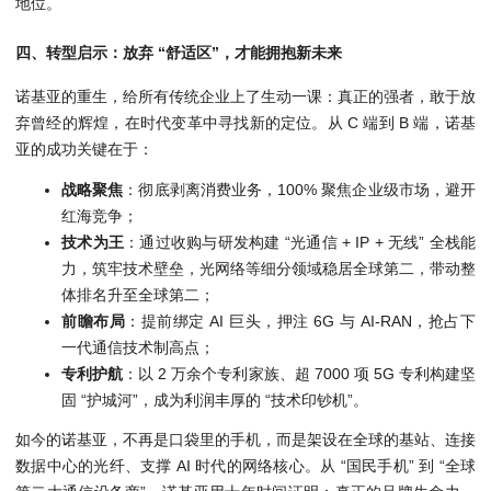
地位。
四、转型启示：放弃 “舒适区”，才能拥抱新未来
诺基亚的重生，给所有传统企业上了生动一课：真正的强者，敢于放
弃曾经的辉煌，在时代变革中寻找新的定位。从 C 端到 B 端，诺基
亚的成功关键在于：
战略聚焦
：彻底剥离消费业务，100% 聚焦企业级市场，避开
红海竞争；
技术为王
：通过收购与研发构建 “光通信 + IP + 无线” 全栈能
力，筑牢技术壁垒，光网络等细分领域稳居全球第二，带动整
体排名升至全球第二；
前瞻布局
：提前绑定 AI 巨头，押注 6G 与 AI-RAN，抢占下
一代通信技术制高点；
专利护航
：以 2 万余个专利家族、超 7000 项 5G 专利构建坚
固 “护城河”，成为利润丰厚的 “技术印钞机”。
如今的诺基亚，不再是口袋里的手机，而是架设在全球的基站、连接
数据中心的光纤、支撑 AI 时代的网络核心。从 “国民手机” 到 “全球