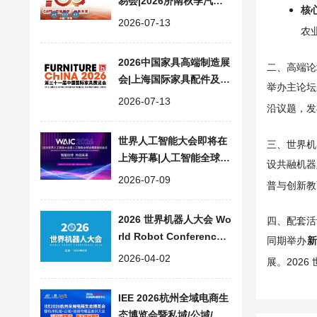
易会|2026济南秋季汽配
核
展会 CAPF
2026-07-13
农
2026中国家具高端制造展
二、高端论
会|上海国际家具配件及材
举办主论坛
料精品展 FMC Premium
2026-07-13
沿议题，发
China
世界人工智能大会即将在
三、世界机
上海开幕|人工智能全球治
设共融机器
理高级别会议 WAIC 2026
2026-07-09
普与创新教
2026 世界机器人大会 Wo
四、配套活
rld Robot Conferenc
同期举办
新
e，论坛+博览会+大赛
2026-04-02
展。202
IEE 2026杭州全域电商生
态博览会暨私域/公域/视