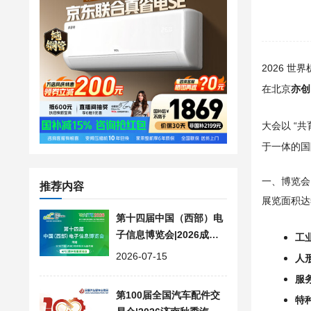
2026 世
在北京
亦创
大会以 “
于一体的国
一、博览会
推荐内容
展览面积达
第十四届中国（西部）电
子信息博览会|2026成都
工
西部电子元器件展会
2026-07-15
人
服
第100届全国汽车配件交
特