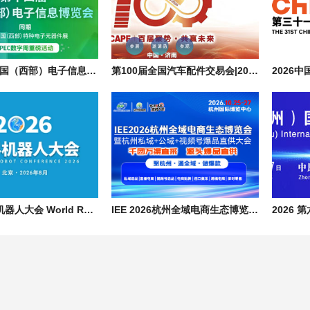
第十四届中国（西部）电子信息博览会|2026成都西部电子元器件展会
第100届全国汽车配件交易会|2026济南秋季汽配展会 CAPF
2026 世界机器人大会 World Robot Conference，论坛+博览会+大赛
IEE 2026杭州全域电商生态博览会暨私域/公域/视频号爆品直播大会