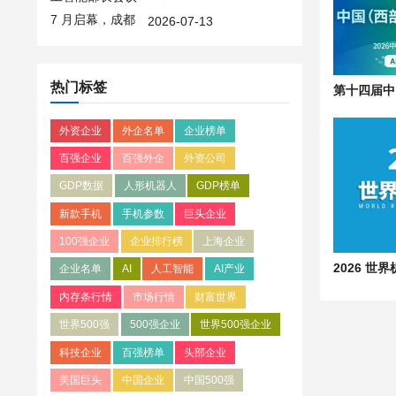
亚太数智合作平台
2026-07-13
热门标签
外资企业
外企名单
企业榜单
百强企业
百强外企
外资公司
GDP数据
人形机器人
GDP榜单
新款手机
手机参数
巨头企业
100强企业
企业排行榜
上海企业
企业名单
AI
人工智能
AI产业
内存条行情
市场行情
财富世界
世界500强
500强企业
世界500强企业
科技企业
百强榜单
头部企业
美国巨头
中国企业
中国500强