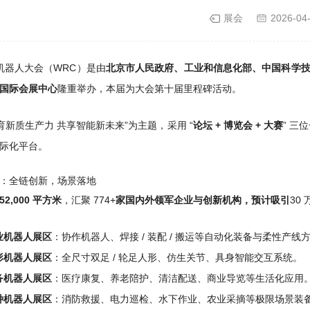
展会
2026-04
界机器人大会（WRC）是由
北京市人民政府、工业和信息化部、中国科学
国际会展中心
隆重举办，本届为大会第十届里程碑活动。
共育新质生产力 共享智能新未来”为主题，采用 “
论坛 + 博览会 + 大赛
” 
际化平台。
：全链创新，场景落地
52,000 平方米
，汇聚 774+
家国内外领军企业与创新机构，预计吸引
30
业机器人展区
：协作机器人、焊接 / 装配 / 搬运等自动化装备与柔性产线
形机器人展区
：全尺寸双足 / 轮足人形、仿生关节、具身智能交互系统。
务机器人展区
：医疗康复、养老陪护、清洁配送、商业导览等生活化应用
种机器人展区
：消防救援、电力巡检、水下作业、农业采摘等极限场景装