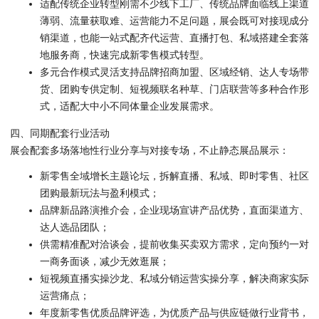
适配传统企业转型刚需
不少线下工厂、传统品牌面临线上渠道
薄弱、流量获取难、运营能力不足问题，展会既可对接现成分
销渠道，也能一站式配齐代运营、直播打包、私域搭建全套落
地服务商，快速完成新零售模式转型。
多元合作模式灵活
支持品牌招商加盟、区域经销、达人专场带
货、团购专供定制、短视频联名种草、门店联营等多种合作形
式，适配大中小不同体量企业发展需求。
四、同期配套行业活动
展会配套多场落地性行业分享与对接专场，不止静态展品展示：
新零售全域增长主题论坛，拆解直播、私域、即时零售、社区
团购最新玩法与盈利模式；
品牌新品路演推介会，企业现场宣讲产品优势，直面渠道方、
达人选品团队；
供需精准配对洽谈会，提前收集买卖双方需求，定向预约一对
一商务面谈，减少无效逛展；
短视频直播实操沙龙、私域分销运营实操分享，解决商家实际
运营痛点；
年度新零售优质品牌评选，为优质产品与供应链做行业背书，