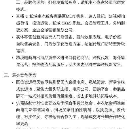
工、品牌代运营、打包发货服务商，适配中小商家轻量化供货
模式。
直播 & 私域生态服务商展区
MCN 机构、达人经纪、短视频拍
摄剪辑、投流运营、私域 SaaS 系统、会员管理工具、分销裂
变方案、企业全域营销策划公司。
实体零售创新展区
无人门店设备、智能收银系统、电子价签、
自助售卖设备、门店数字化改造方案，适配传统门店转型升级
需求。
跨境电商与出海品牌专区
进出口特色商品、跨境代发、海外渠
道运营、报关物流配套服务，助力国内品牌布局跨境新零售。
三、展会竞争优势
区位资源得天独厚
杭州是国内直播电商、私域运营、新零售模
式发源地，聚集大量头部主播、电商公司、团购平台，参展品
牌可一站式对接高质量流量渠道，省去多地拜访拓客成本。
供需匹配针对性更强
区别于综合消费品展会，本次展会精准面
电商新零售渠道
向
，到场买家目的性明确，以找货源、谈代
理、对接代发、寻求运营合作为主，现场成交与长期合作转化
率更高。