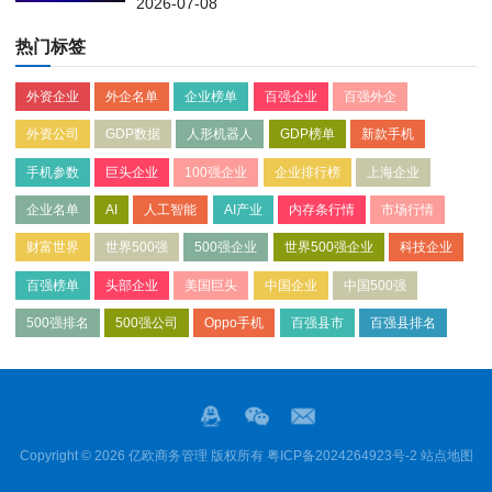
2026-07-08
热门标签
外资企业
外企名单
企业榜单
百强企业
百强外企
外资公司
GDP数据
人形机器人
GDP榜单
新款手机
手机参数
巨头企业
100强企业
企业排行榜
上海企业
企业名单
AI
人工智能
AI产业
内存条行情
市场行情
财富世界
世界500强
500强企业
世界500强企业
科技企业
百强榜单
头部企业
美国巨头
中国企业
中国500强
500强排名
500强公司
Oppo手机
百强县市
百强县排名
Copyright © 2026 亿欧商务管理 版权所有
粤ICP备2024264923号-2
站点地图