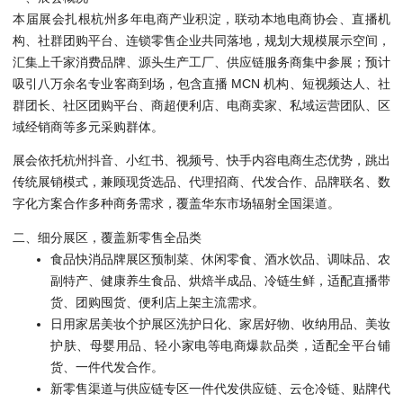
本届展会扎根杭州多年电商产业积淀，联动本地电商协会、直播机
构、社群团购平台、连锁零售企业共同落地，规划大规模展示空间，
汇集上千家消费品牌、源头生产工厂、供应链服务商集中参展；预计
吸引八万余名专业客商到场，包含直播 MCN 机构、短视频达人、社
群团长、社区团购平台、商超便利店、电商卖家、私域运营团队、区
域经销商等多元采购群体。
展会依托杭州抖音、小红书、视频号、快手内容电商生态优势，跳出
传统展销模式，兼顾现货选品、代理招商、代发合作、品牌联名、数
字化方案合作多种商务需求，覆盖华东市场辐射全国渠道。
二、细分展区，覆盖新零售全品类
食品快消品牌展区
预制菜、休闲零食、酒水饮品、调味品、农
副特产、健康养生食品、烘焙半成品、冷链生鲜，适配直播带
货、团购囤货、便利店上架主流需求。
日用家居美妆个护展区
洗护日化、家居好物、收纳用品、美妆
护肤、母婴用品、轻小家电等电商爆款品类，适配全平台铺
货、一件代发合作。
新零售渠道与供应链专区
一件代发供应链、云仓冷链、贴牌代