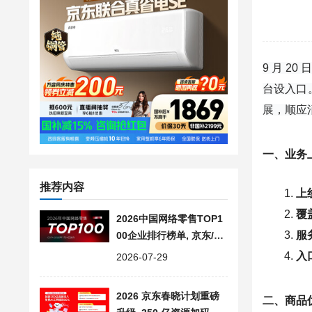
9 月 
台设入口
展，顺应
一、业务
推荐内容
上
覆
2026中国网络零售TOP1
服
00企业排行榜单, 京东/阿
里/美的/沃尔玛领衔千亿
入
2026-07-29
阵营
2026 京东春晓计划重磅
二、商品