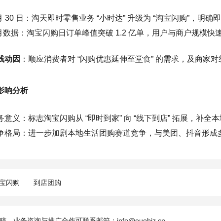
 月 30 日：淘天即时零售业务 “小时达” 升级为 “淘宝闪购”，明
 月数据：淘宝闪购日订单峰值突破 1.2 亿单，用户与商户规模快
线动因
：顺应消费者对 “闪购优惠延伸至堂食” 的需求，及商家
影响分析
务意义：标志淘宝闪购从 “即时到家” 向 “线下到店” 拓展，补全
争格局：进一步加剧本地生活团购赛道竞争，与美团、抖音形成
宝闪购
到店团购
，业务咨询与推广合作可联系邮箱：info@euobiz.cn