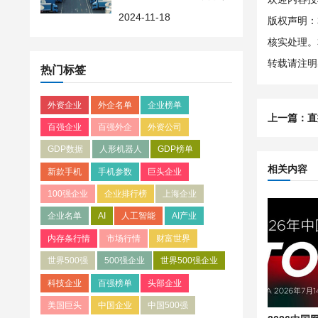
2024-11-18
版权声明：
核实处理。
转载请注明
热门标签
外资企业
外企名单
企业榜单
上一篇：
直
百强企业
百强外企
外资公司
GDP数据
人形机器人
GDP榜单
相关内容
新款手机
手机参数
巨头企业
100强企业
企业排行榜
上海企业
企业名单
AI
人工智能
AI产业
内存条行情
市场行情
财富世界
世界500强
500强企业
世界500强企业
科技企业
百强榜单
头部企业
美国巨头
中国企业
中国500强