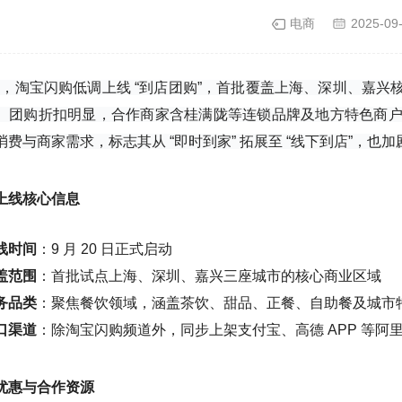
电商
2025-09
20 日，淘宝闪购低调上线 “到店团购”，首批覆盖上海、深圳、
。团购折扣明显，合作商家含桂满陇等连锁品牌及地方特色商
消费与商家需求，标志其从 “即时到家” 拓展至 “线下到店”，也
上线核心信息
线时间
：9 月 20 日正式启动
盖范围
：首批试点上海、深圳、嘉兴三座城市的核心商业区域
务品类
：聚焦餐饮领域，涵盖茶饮、甜品、正餐、自助餐及城市
口渠道
：除淘宝闪购频道外，同步上架支付宝、高德 APP 等阿
优惠与合作资源