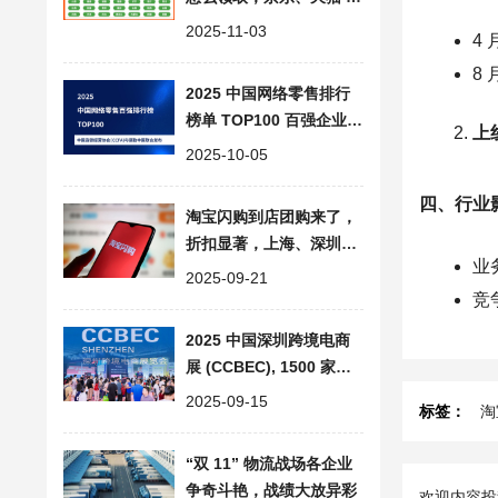
淘宝及拼多多参与指南
2025-11-03
4
8
2025 中国网络零售排行
榜单 TOP100 百强企业名
上
单，2.17 万亿电商市场分
2025-10-05
析
四、行业
淘宝闪购到店团购来了，
折扣显著，上海、深圳、
业
嘉兴先享
2025-09-21
竞
2025 中国深圳跨境电商
展 (CCBEC), 1500 家展
商共探行业新机遇
2025-09-15
标签：
淘
“双 11” 物流战场各企业
争奇斗艳，战绩大放异彩
欢迎内容投稿