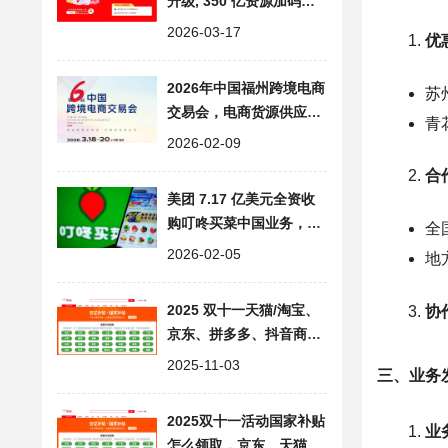
升级, 350 亿资源加码中
小商家扶持
2026-03-17
优
2026年中国福州跨境电商
苏州
交易会，电商货源供应展
青
览大会开启出海新篇
2026-02-09
合
美团 7.17 亿美元全资收
购叮咚买菜中国业务，重
全
塑即时生鲜电商零售格局
2026-02-05
地
2025 双十一天猫/淘宝、
协
京东、拼多多、抖音商城
平台活动及政府补贴汇总
2025-11-03
三、业务
2025双十一活动国家补贴
业
怎么领取，京东、天猫 /