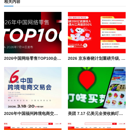
相关内容
2026中国网络零售TOP100企业排行榜单, 京东/阿里/美的/沃尔玛领衔千亿阵营
2026 京东春晓计划重磅升级, 350 亿资源加码中小商家扶持
2026年中国福州跨境电商交易会，电商货源供应展览大会开启出海新篇
美团 7.17 亿美元全资收购叮咚买菜中国业务，重塑即时生鲜电商零售格局